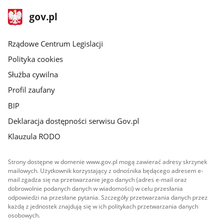
stopka
Strona
gov.pl
gov.pl
główna
Rządowe Centrum Legislacji
Polityka cookies
Służba cywilna
Profil zaufany
BIP
Deklaracja dostępności serwisu Gov.pl
Klauzula RODO
Strony dostępne w domenie www.gov.pl mogą zawierać adresy skrzynek
mailowych. Użytkownik korzystający z odnośnika będącego adresem e-
mail zgadza się na przetwarzanie jego danych (adres e-mail oraz
dobrowolnie podanych danych w wiadomości) w celu przesłania
odpowiedzi na przesłane pytania. Szczegóły przetwarzania danych przez
każdą z jednostek znajdują się w ich politykach przetwarzania danych
osobowych.