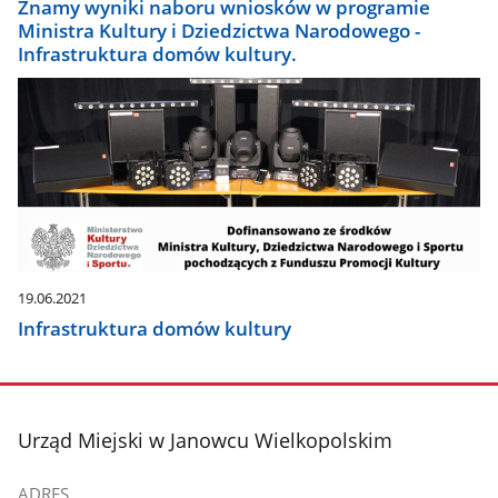
Znamy wyniki naboru wniosków w programie
Ministra Kultury i Dziedzictwa Narodowego -
Infrastruktura domów kultury.
19.06.2021
Infrastruktura domów kultury
stopka
Urząd Miejski w Janowcu Wielkopolskim
ADRES