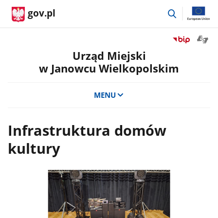
przejdź
gov.pl
do
wyszukiwar
Otwór
Przejdź
okno
do
Urząd Miejski
z
serwisu
w Janowcu Wielkopolskim
tłuma
Biuletyn
języka
Informacji
migow
Publicznej
MENU
Urząd
Miejski
w
Infrastruktura domów
Janowcu
Wielkopolsk
kultury