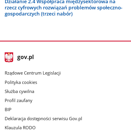
Działanie 2.4 Współpraca międzysektorowa na
rzecz cyfrowych rozwiązań problemów społeczno-
gospodarczych (trzeci nabór)
stopka
Strona
gov.pl
gov.pl
główna
Rządowe Centrum Legislacji
Polityka cookies
Służba cywilna
Profil zaufany
BIP
Deklaracja dostępności serwisu Gov.pl
Klauzula RODO