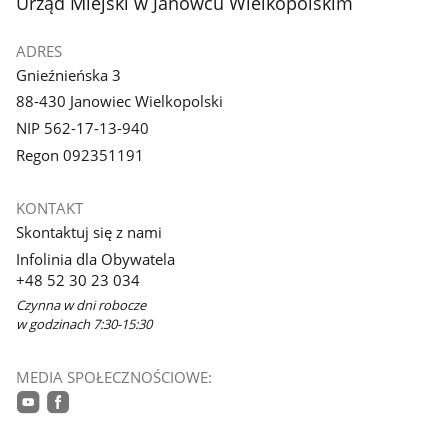
stopka
Urząd Miejski w Janowcu Wielkopolskim
galerii.
ADRES
Gnieźnieńska 3
88-430 Janowiec Wielkopolski
NIP 562-17-13-940
Regon 092351191
KONTAKT
Skontaktuj się z nami
Infolinia dla Obywatela
+48 52 30 23 034
Czynna w dni robocze
w godzinach 7:30-15:30
MEDIA SPOŁECZNOŚCIOWE:
youtube
facebook