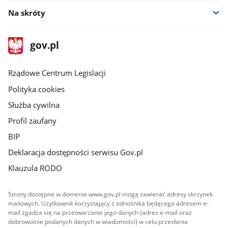
Na skróty
stopka
Strona
gov.pl
gov.pl
główna
Rządowe Centrum Legislacji
Polityka cookies
Służba cywilna
Profil zaufany
BIP
Deklaracja dostępności serwisu Gov.pl
Klauzula RODO
Strony dostępne w domenie www.gov.pl mogą zawierać adresy skrzynek
mailowych. Użytkownik korzystający z odnośnika będącego adresem e-
mail zgadza się na przetwarzanie jego danych (adres e-mail oraz
dobrowolnie podanych danych w wiadomości) w celu przesłania