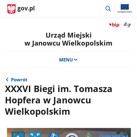
przejdź
gov.pl
do
wyszukiwar
Otwór
Przejdź
okno
do
Urząd Miejski
z
serwisu
w Janowcu Wielkopolskim
tłuma
Biuletyn
języka
Informacji
migow
Publicznej
MENU
Urząd
Miejski
w
Powrót
Janowcu
XXXVI Biegi im. Tomasza
Wielkopolsk
Hopfera w Janowcu
Wielkopolskim