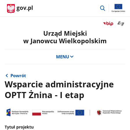
przejdź
gov.pl
do
wyszukiwar
Otwór
Przejdź
okno
do
Urząd Miejski
z
serwisu
w Janowcu Wielkopolskim
tłuma
Biuletyn
języka
Informacji
migow
Publicznej
MENU
Urząd
Miejski
w
Powrót
Janowcu
Wsparcie administracyjne
Wielkopolsk
OPTT Żnina - I etap
Tytuł projektu