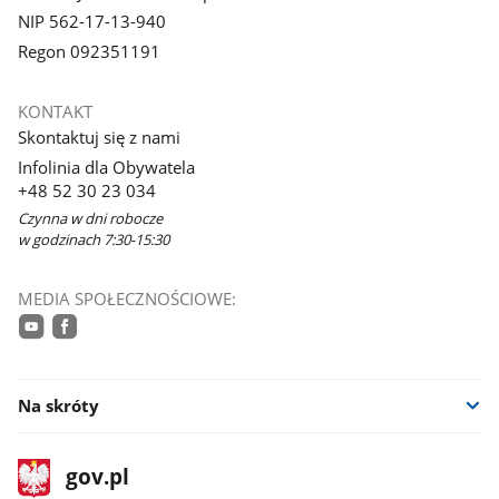
NIP 562-17-13-940
Regon 092351191
KONTAKT
Skontaktuj się z nami
Infolinia dla Obywatela
+48 52 30 23 034
Czynna w dni robocze
w godzinach 7:30-15:30
MEDIA SPOŁECZNOŚCIOWE:
youtube
facebook
Na skróty
stopka
Strona
gov.pl
gov.pl