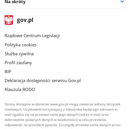
Na skróty
stopka
Strona
gov.pl
gov.pl
główna
Rządowe Centrum Legislacji
Polityka cookies
Służba cywilna
Profil zaufany
BIP
Deklaracja dostępności serwisu Gov.pl
Klauzula RODO
Strony dostępne w domenie www.gov.pl mogą zawierać adresy skrzynek
mailowych. Użytkownik korzystający z odnośnika będącego adresem e-
mail zgadza się na przetwarzanie jego danych (adres e-mail oraz
dobrowolnie podanych danych w wiadomości) w celu przesłania
odpowiedzi na przesłane pytania. Szczegóły przetwarzania danych przez