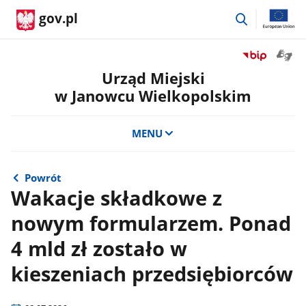
przejdź
gov.pl
do
wyszukiwar
Otwór
Przejdź
okno
do
Urząd Miejski
z
serwisu
w Janowcu Wielkopolskim
tłuma
Biuletyn
języka
Informacji
migow
Publicznej
MENU
Urząd
Miejski
w
Powrót
Janowcu
Wakacje składkowe z
Wielkopolsk
nowym formularzem. Ponad
4 mld zł zostało w
kieszeniach przedsiębiorców