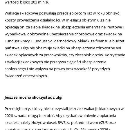
wartości blisko 203 mln zł.
Wakacje składkowe pozwalają przedsiębiorcom raz w roku obniżyć
koszty prowadzenia działalności. W miesiącu objętym ulgą nie
opłacają oni za siebie składek na ubezpieczenia emerytalne, rentowe i
wypadkowe, dobrowolne ubezpieczenie chorobowe oraz składek na
Fundusz Pracy i Fundusz Solidarnościowy. Składki te finansuje budżet
państwa. Ulga nie obejmuje składki na ubezpieczenie zdrowotne ani
składek opłacanych za pracowników, czy zleceniobiorców. Korzystanie
z wakacji składkowych nie przerywa ciągłości ubezpieczenia
społecznego i nie wpływa na prawo oraz wysokość przyszłych
świadczeń emerytalnych.
Jeszcze można skorzystać z ulgi
Przedsiębiorcy, którzy nie skorzystali jeszcze z wakacji składkowych w
2026 r., nadal mogą to zrobić. Aby uzyskać zwolnienie z opłacania
składek, należy złożyć wniosek RWS za pośrednictwem eZUS oraz
spełnić warunki określone w przepisach. Od 26 czerwca 2026 r.