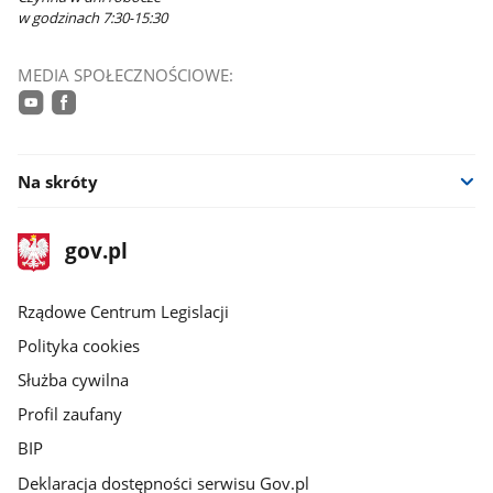
w godzinach 7:30-15:30
MEDIA SPOŁECZNOŚCIOWE:
youtube
facebook
Na skróty
stopka
Strona
gov.pl
gov.pl
główna
Rządowe Centrum Legislacji
Polityka cookies
Służba cywilna
Profil zaufany
BIP
Deklaracja dostępności serwisu Gov.pl