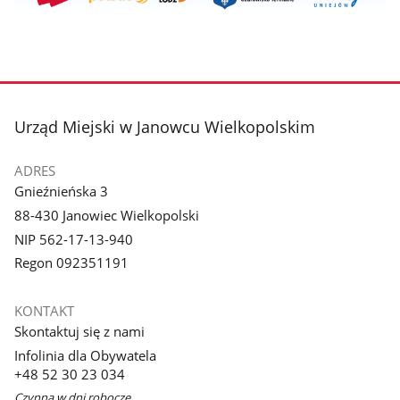
stopka
Urząd Miejski w Janowcu Wielkopolskim
ADRES
Gnieźnieńska 3
88-430 Janowiec Wielkopolski
NIP 562-17-13-940
Regon 092351191
KONTAKT
Skontaktuj się z nami
Infolinia dla Obywatela
+48 52 30 23 034
Czynna w dni robocze