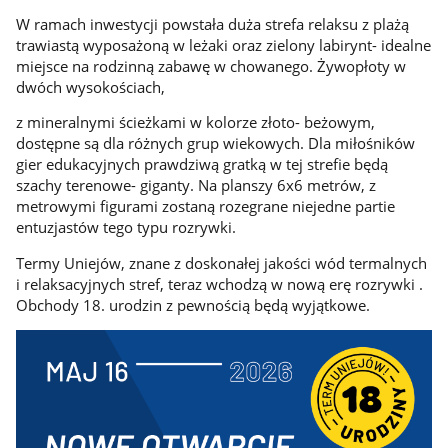
W ramach inwestycji powstała duża strefa relaksu z plażą
trawiastą wyposażoną w leżaki oraz zielony labirynt- idealne
miejsce na rodzinną zabawę w chowanego. Żywopłoty w
dwóch wysokościach,
z mineralnymi ścieżkami w kolorze złoto- beżowym,
dostępne są dla różnych grup wiekowych. Dla miłośników
gier edukacyjnych prawdziwą gratką w tej strefie będą
szachy terenowe- giganty. Na planszy 6x6 metrów, z
metrowymi figurami zostaną rozegrane niejedne partie
entuzjastów tego typu rozrywki.
Termy Uniejów, znane z doskonałej jakości wód termalnych
i relaksacyjnych stref, teraz wchodzą w nową erę rozrywki .
Obchody 18. urodzin z pewnością będą wyjątkowe.