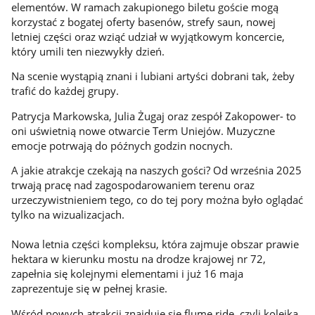
elementów. W ramach zakupionego biletu goście mogą
korzystać z bogatej oferty basenów, strefy saun, nowej
letniej części oraz wziąć udział w wyjątkowym koncercie,
który umili ten niezwykły dzień.
Na scenie wystąpią znani i lubiani artyści dobrani tak, żeby
trafić do każdej grupy.
Patrycja Markowska, Julia Żugaj oraz zespół Zakopower- to
oni uświetnią nowe otwarcie Term Uniejów. Muzyczne
emocje potrwają do późnych godzin nocnych.
A jakie atrakcje czekają na naszych gości? Od września 2025
trwają pracę nad zagospodarowaniem terenu oraz
urzeczywistnieniem tego, co do tej pory można było oglądać
tylko na wizualizacjach.
Nowa letnia części kompleksu, która zajmuje obszar prawie
hektara w kierunku mostu na drodze krajowej nr 72,
zapełnia się kolejnymi elementami i już 16 maja
zaprezentuje się w pełnej krasie.
Wśród nowych atrakcji znajduje się flume ride, czyli kolejka