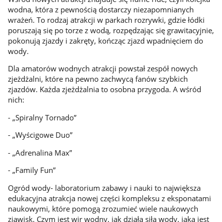
wodna, która z pewnością dostarczy niezapomnianych
wrażeń. To rodzaj atrakcji w parkach rozrywki, gdzie łódki
poruszają się po torze z wodą, rozpędzając się grawitacyjnie,
pokonują zjazdy i zakręty, kończąc zjazd wpadnięciem do
wody.
Dla amatorów wodnych atrakcji powstał zespół nowych
zjeżdżalni, które na pewno zachwycą fanów szybkich
zjazdów. Każda zjeżdżalnia to osobna przygoda. A wśród
nich:
- „Spiralny Tornado”
- „Wyścigowe Duo”
- „Adrenalina Max”
- „Family Fun”
Ogród wody- laboratorium zabawy i nauki to największa
edukacyjna atrakcja nowej części kompleksu z eksponatami
naukowymi, które pomogą zrozumieć wiele naukowych
zjawisk. Czym jest wir wodny, jak działa siła wody, jaka jest