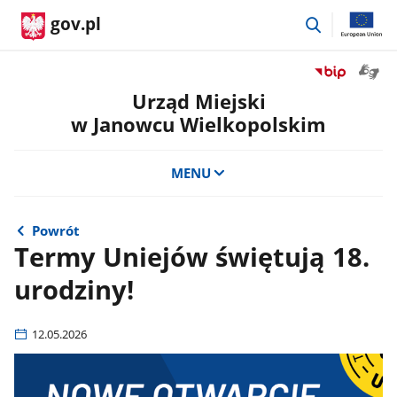
przejdź
gov.pl
do
wyszukiwar
Otwór
Przejdź
okno
do
Urząd Miejski
z
serwisu
w Janowcu Wielkopolskim
tłuma
Biuletyn
języka
Informacji
migow
Publicznej
MENU
Urząd
Miejski
w
Powrót
Janowcu
Termy Uniejów świętują 18.
Wielkopolsk
urodziny!
12.05.2026