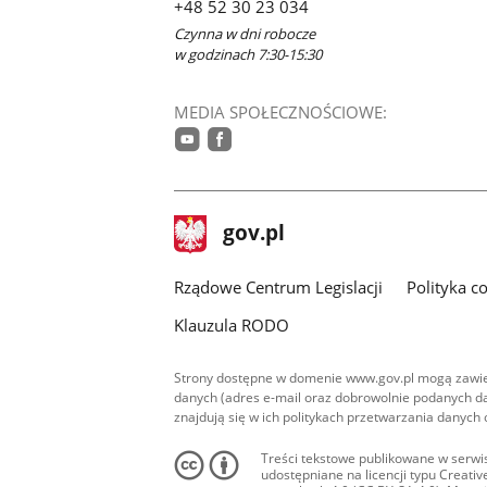
+48 52 30 23 034
Czynna w dni robocze
w godzinach 7:30-15:30
MEDIA SPOŁECZNOŚCIOWE:
youtube
facebook
stopka
Strona
gov.pl
gov.pl
główna
Rządowe Centrum Legislacji
Polityka c
Klauzula RODO
Strony dostępne w domenie www.gov.pl mogą zawier
danych (adres e-mail oraz dobrowolnie podanych da
znajdują się w ich politykach przetwarzania danych
Treści tekstowe publikowane w serwis
udostępniane na licencji typu Creat