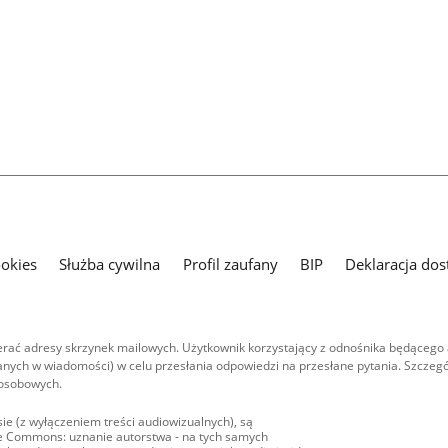
ookies
Służba cywilna
Profil zaufany
BIP
Deklaracja dos
ać adresy skrzynek mailowych. Użytkownik korzystający z odnośnika będącego 
nych w wiadomości) w celu przesłania odpowiedzi na przesłane pytania. Szczegó
 osobowych.
ie (z wyłączeniem treści audiowizualnych), są
ive Commons: uznanie autorstwa - na tych samych