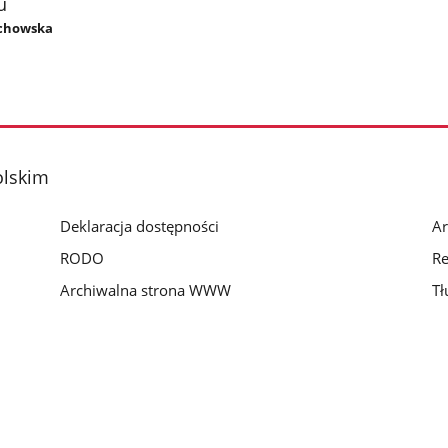
u
echowska
olskim
Deklaracja dostępności
Ar
RODO
Re
Archiwalna strona WWW
Tł