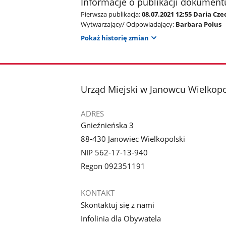
Informacje o publikacji dokument
Pierwsza publikacja:
08.07.2021 12:55 Daria Cz
Wytwarzający/ Odpowiadający:
Barbara Polus
Pokaż historię zmian
stopka
Urząd Miejski w Janowcu Wielkop
ADRES
Gnieźnieńska 3
88-430 Janowiec Wielkopolski
NIP 562-17-13-940
Regon 092351191
KONTAKT
Skontaktuj się z nami
Infolinia dla Obywatela