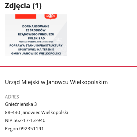
Zdjęcia (1)
Pokaż
zdjęcie
1
z
stopka
Urząd Miejski w Janowcu Wielkopolskim
galerii.
ADRES
Gnieźnieńska 3
88-430 Janowiec Wielkopolski
NIP 562-17-13-940
Regon 092351191