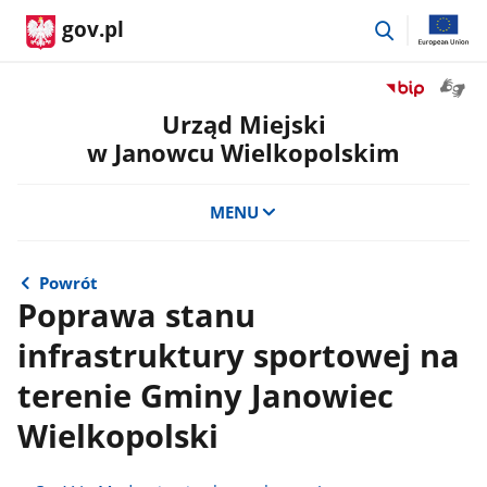
przejdź
gov.pl
do
wyszukiwar
Otwór
Przejdź
okno
do
Urząd Miejski
z
serwisu
w Janowcu Wielkopolskim
tłuma
Biuletyn
języka
Informacji
migow
Publicznej
MENU
Urząd
Miejski
w
Powrót
Janowcu
Poprawa stanu
Wielkopolsk
infrastruktury sportowej na
terenie Gminy Janowiec
Wielkopolski