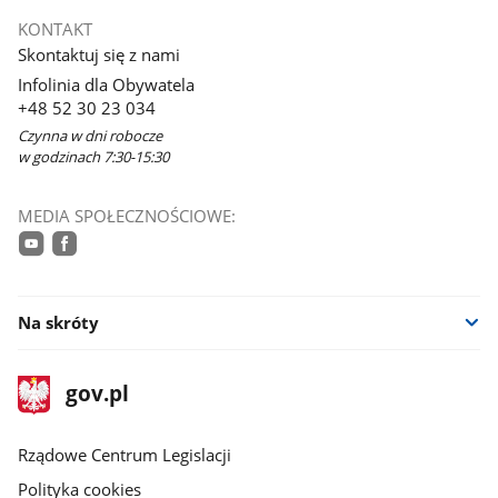
KONTAKT
Skontaktuj się z nami
Infolinia dla Obywatela
+48 52 30 23 034
Czynna w dni robocze
w godzinach 7:30-15:30
MEDIA SPOŁECZNOŚCIOWE:
youtube
facebook
Na skróty
stopka
Strona
gov.pl
gov.pl
główna
Rządowe Centrum Legislacji
Polityka cookies