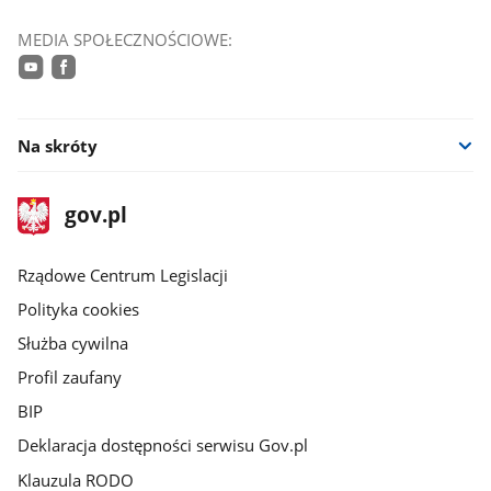
MEDIA SPOŁECZNOŚCIOWE:
youtube
facebook
Na skróty
stopka
Strona
gov.pl
gov.pl
główna
Rządowe Centrum Legislacji
Polityka cookies
Służba cywilna
Profil zaufany
BIP
Deklaracja dostępności serwisu Gov.pl
Klauzula RODO