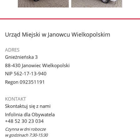
galerii.
galerii.
Pokaż
Pokaż
zdjęcie
zdjęcie
3
4
z
z
stopka
Urząd Miejski w Janowcu Wielkopolskim
galerii.
galerii.
ADRES
Gnieźnieńska 3
88-430 Janowiec Wielkopolski
NIP 562-17-13-940
Regon 092351191
KONTAKT
Skontaktuj się z nami
Infolinia dla Obywatela
+48 52 30 23 034
Czynna w dni robocze
w godzinach 7:30-15:30