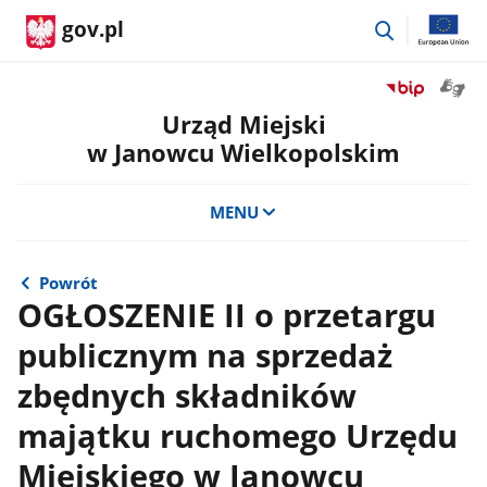
przejdź
gov.pl
do
wyszukiwar
Otwór
Przejdź
okno
do
Urząd Miejski
z
serwisu
w Janowcu Wielkopolskim
tłuma
Biuletyn
języka
Informacji
migow
Publicznej
MENU
Urząd
Miejski
w
Powrót
Janowcu
OGŁOSZENIE II o przetargu
Wielkopolsk
publicznym na sprzedaż
zbędnych składników
majątku ruchomego Urzędu
Miejskiego w Janowcu