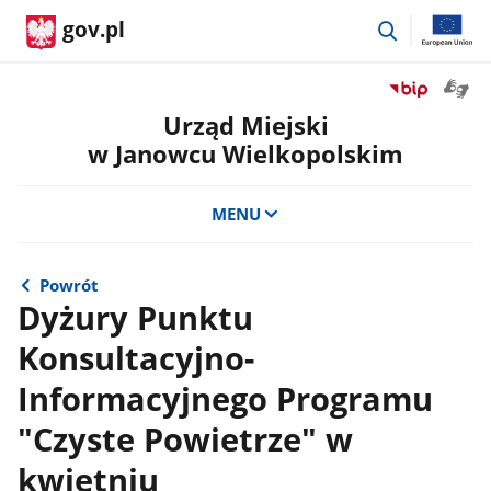
przejdź
gov.pl
do
wyszukiwar
Otwór
Przejdź
okno
do
Urząd Miejski
z
serwisu
w Janowcu Wielkopolskim
tłuma
Biuletyn
języka
Informacji
migow
Publicznej
MENU
Urząd
Miejski
w
Powrót
Janowcu
Dyżury Punktu
Wielkopolsk
Konsultacyjno-
Informacyjnego Programu
"Czyste Powietrze" w
kwietniu