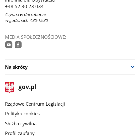
+48 52 30 23 034
Czynna w dni robocze
w godzinach 7:30-15:30
MEDIA SPOŁECZNOŚCIOWE:
youtube
facebook
Na skróty
stopka
Strona
gov.pl
gov.pl
główna
Rządowe Centrum Legislacji
Polityka cookies
Służba cywilna
Profil zaufany