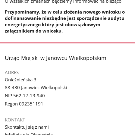
O wszelkich zmianach będziemy informować na bieżąco.
Przypominamy, że w celu złożenia nowego wniosku o
dofinansowanie niezbędne jest sporządzenie audytu
energetycznego który jest obowiązkowym
załącznikiem do wniosku.
stopka
Urząd Miejski w Janowcu Wielkopolskim
ADRES
Gnieźnieńska 3
88-430 Janowiec Wielkopolski
NIP 562-17-13-940
Regon 092351191
KONTAKT
Skontaktuj się z nami
Infolinia dla Obywatela