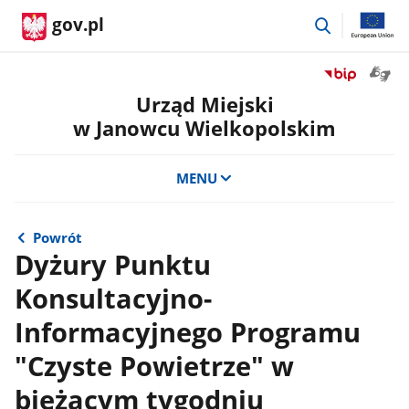
przejdź
gov.pl
do
wyszukiwar
Otwór
Przejdź
okno
do
Urząd Miejski
z
serwisu
w Janowcu Wielkopolskim
tłuma
Biuletyn
języka
Informacji
migow
Publicznej
MENU
Urząd
Miejski
w
Powrót
Janowcu
Dyżury Punktu
Wielkopolsk
Konsultacyjno-
Informacyjnego Programu
"Czyste Powietrze" w
bieżącym tygodniu