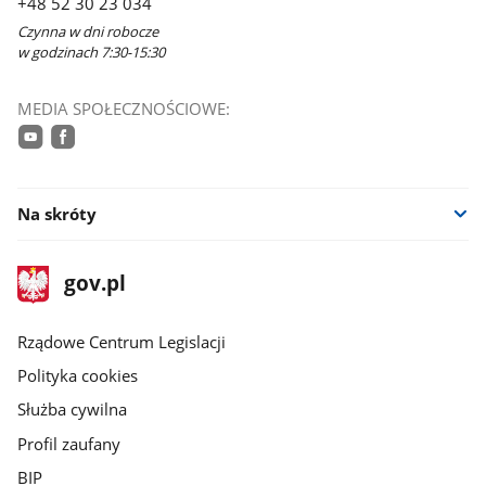
+48 52 30 23 034
Czynna w dni robocze
w godzinach 7:30-15:30
MEDIA SPOŁECZNOŚCIOWE:
youtube
facebook
Na skróty
stopka
Strona
gov.pl
gov.pl
główna
Rządowe Centrum Legislacji
Polityka cookies
Służba cywilna
Profil zaufany
BIP