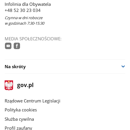
Infolinia dla Obywatela
+48 52 30 23 034
Czynna w dni robocze
w godzinach 7:30-15:30
MEDIA SPOŁECZNOŚCIOWE:
youtube
facebook
Na skróty
stopka
Strona
gov.pl
gov.pl
główna
Rządowe Centrum Legislacji
Polityka cookies
Służba cywilna
Profil zaufany