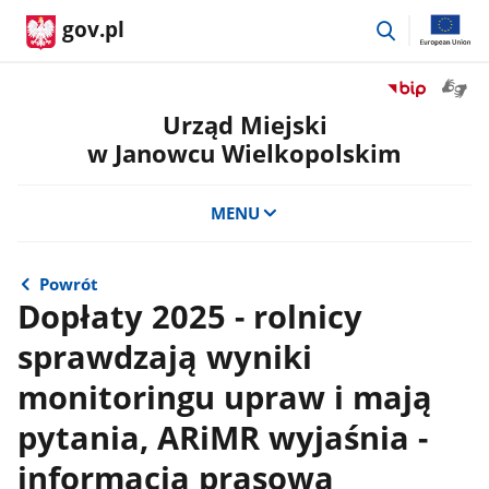
przejdź
gov.pl
do
wyszukiwar
Otwór
Przejdź
okno
do
Urząd Miejski
z
serwisu
w Janowcu Wielkopolskim
tłuma
Biuletyn
języka
Informacji
migow
Publicznej
MENU
Urząd
Miejski
w
Powrót
Janowcu
Dopłaty 2025 - rolnicy
Wielkopolsk
sprawdzają wyniki
monitoringu upraw i mają
pytania, ARiMR wyjaśnia -
informacja prasowa