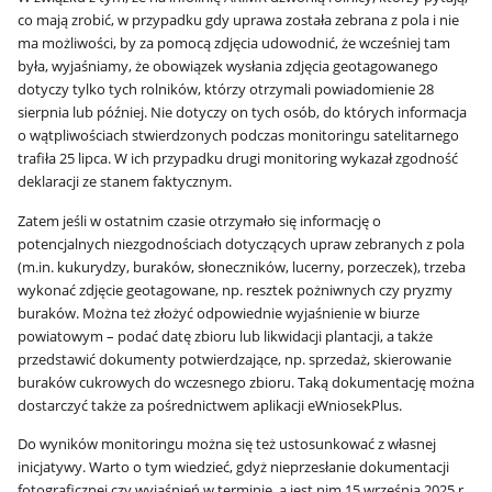
co mają zrobić, w przypadku gdy uprawa została zebrana z pola i nie
ma możliwości, by za pomocą zdjęcia udowodnić, że wcześniej tam
była, wyjaśniamy, że obowiązek wysłania zdjęcia geotagowanego
dotyczy tylko tych rolników, którzy otrzymali powiadomienie 28
sierpnia lub później. Nie dotyczy on tych osób, do których informacja
o wątpliwościach stwierdzonych podczas monitoringu satelitarnego
trafiła 25 lipca. W ich przypadku drugi monitoring wykazał zgodność
deklaracji ze stanem faktycznym.
Zatem jeśli w ostatnim czasie otrzymało się informację o
potencjalnych niezgodnościach dotyczących upraw zebranych z pola
(m.in. kukurydzy, buraków, słoneczników, lucerny, porzeczek), trzeba
wykonać zdjęcie geotagowane, np. resztek pożniwnych czy pryzmy
buraków. Można też złożyć odpowiednie wyjaśnienie w biurze
powiatowym – podać datę zbioru lub likwidacji plantacji, a także
przedstawić dokumenty potwierdzające, np. sprzedaż, skierowanie
buraków cukrowych do wczesnego zbioru. Taką dokumentację można
dostarczyć także za pośrednictwem aplikacji eWniosekPlus.
Do wyników monitoringu można się też ustosunkować z własnej
inicjatywy. Warto o tym wiedzieć, gdyż nieprzesłanie dokumentacji
fotograficznej czy wyjaśnień w terminie, a jest nim 15 września 2025 r.,