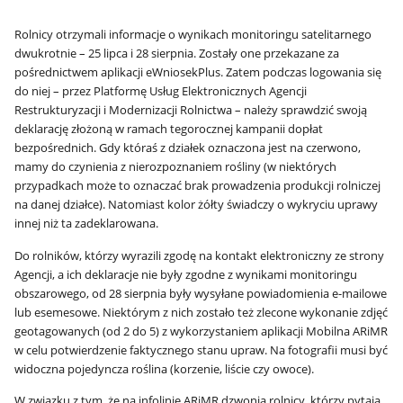
Rolnicy otrzymali informacje o wynikach monitoringu satelitarnego
dwukrotnie – 25 lipca i 28 sierpnia. Zostały one przekazane za
pośrednictwem aplikacji eWniosekPlus. Zatem podczas logowania się
do niej – przez Platformę Usług Elektronicznych Agencji
Restrukturyzacji i Modernizacji Rolnictwa – należy sprawdzić swoją
deklarację złożoną w ramach tegorocznej kampanii dopłat
bezpośrednich. Gdy któraś z działek oznaczona jest na czerwono,
mamy do czynienia z nierozpoznaniem rośliny (w niektórych
przypadkach może to oznaczać brak prowadzenia produkcji rolniczej
na danej działce). Natomiast kolor żółty świadczy o wykryciu uprawy
innej niż ta zadeklarowana.
Do rolników, którzy wyrazili zgodę na kontakt elektroniczny ze strony
Agencji, a ich deklaracje nie były zgodne z wynikami monitoringu
obszarowego, od 28 sierpnia były wysyłane powiadomienia e-mailowe
lub esemesowe. Niektórym z nich zostało też zlecone wykonanie zdjęć
geotagowanych (od 2 do 5) z wykorzystaniem aplikacji Mobilna ARiMR
w celu potwierdzenie faktycznego stanu upraw. Na fotografii musi być
widoczna pojedyncza roślina (korzenie, liście czy owoce).
W związku z tym, że na infolinię ARiMR dzwonią rolnicy, którzy pytają,