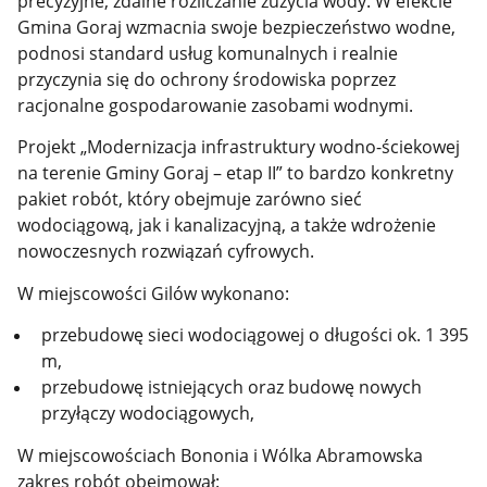
precyzyjne, zdalne rozliczanie zużycia wody. W efekcie
Gmina Goraj wzmacnia swoje bezpieczeństwo wodne,
podnosi standard usług komunalnych i realnie
przyczynia się do ochrony środowiska poprzez
racjonalne gospodarowanie zasobami wodnymi.
Projekt „Modernizacja infrastruktury wodno-ściekowej
na terenie Gminy Goraj – etap II” to bardzo konkretny
pakiet robót, który obejmuje zarówno sieć
wodociągową, jak i kanalizacyjną, a także wdrożenie
nowoczesnych rozwiązań cyfrowych.
W miejscowości Gilów wykonano:
przebudowę sieci wodociągowej o długości ok. 1 395
m,
przebudowę istniejących oraz budowę nowych
przyłączy wodociągowych,
W miejscowościach Bononia i Wólka Abramowska
zakres robót obejmował: