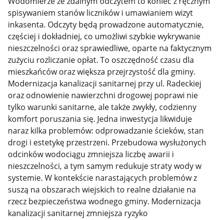
Wodomierze ze zdalnym odczytem to koniec z ręcznym
spisywaniem stanów liczników i umawianiem wizyt
inkasenta. Odczyty będą prowadzone automatycznie,
częściej i dokładniej, co umożliwi szybkie wykrywanie
nieszczelności oraz sprawiedliwe, oparte na faktycznym
zużyciu rozliczanie opłat. To oszczędność czasu dla
mieszkańców oraz większa przejrzystość dla gminy.
Modernizacja kanalizacji sanitarnej przy ul. Radeckiej
oraz odnowienie nawierzchni drogowej poprawi nie
tylko warunki sanitarne, ale także zwykły, codzienny
komfort poruszania się. Jedna inwestycja likwiduje
naraz kilka problemów: odprowadzanie ścieków, stan
drogi i estetykę przestrzeni. Przebudowa wysłużonych
odcinków wodociągu zmniejsza liczbę awarii i
nieszczelności, a tym samym redukuje straty wody w
systemie. W kontekście narastających problemów z
suszą na obszarach wiejskich to realne działanie na
rzecz bezpieczeństwa wodnego gminy. Modernizacja
kanalizacji sanitarnej zmniejsza ryzyko