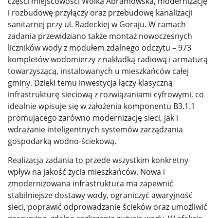
części miejscowości Wólka Abramowska, modernizację
i rozbudowę przyłączy oraz przebudowę kanalizacji
sanitarnej przy ul. Radeckiej w Goraju. W ramach
zadania przewidziano także montaż nowoczesnych
liczników wody z modułem zdalnego odczytu – 973
kompletów wodomierzy z nakładką radiową i armaturą
towarzyszącą, instalowanych u mieszkańców całej
gminy. Dzięki temu inwestycja łączy klasyczną
infrastrukturę sieciową z rozwiązaniami cyfrowymi, co
idealnie wpisuje się w założenia komponentu B3.1.1
promującego zarówno modernizację sieci, jak i
wdrażanie inteligentnych systemów zarządzania
gospodarką wodno-ściekową.
Realizacja zadania to przede wszystkim konkretny
wpływ na jakość życia mieszkańców. Nowa i
zmodernizowana infrastruktura ma zapewnić
stabilniejsze dostawy wody, ograniczyć awaryjność
sieci, poprawić odprowadzanie ścieków oraz umożliwić