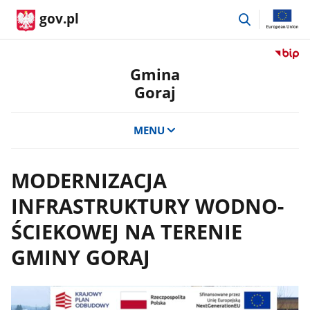
przejdź
gov.pl
do
wyszukiwar
Przejdź
do
Gmina
serwis
Goraj
Biulety
Informa
Publicz
MENU
Gmina
Goraj
MODERNIZACJA
INFRASTRUKTURY WODNO-
ŚCIEKOWEJ NA TERENIE
GMINY GORAJ