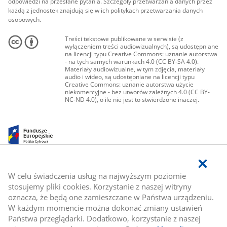
odpowiedzi na przesłane pytania. Szczegóły przetwarzania danych przez
każdą z jednostek znajdują się w ich politykach przetwarzania danych
osobowych.
Treści tekstowe publikowane w serwisie (z
wyłączeniem treści audiowizualnych), są udostępniane
na licencji typu Creative Commons: uznanie autorstwa
- na tych samych warunkach 4.0 (CC BY-SA 4.0).
Materiały audiowizualne, w tym zdjęcia, materiały
audio i wideo, są udostępniane na licencji typu
Creative Commons: uznanie autorstwa użycie
niekomercyjne - bez utworów zależnych 4.0 (CC BY-
NC-ND 4.0), o ile nie jest to stwierdzone inaczej.
W celu świadczenia usług na najwyższym poziomie
stosujemy pliki cookies. Korzystanie z naszej witryny
oznacza, że będą one zamieszczane w Państwa urządzeniu.
W każdym momencie można dokonać zmiany ustawień
Państwa przeglądarki. Dodatkowo, korzystanie z naszej