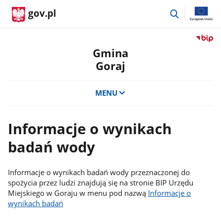
przejdź
gov.pl
do
wyszukiwar
Przejdź
do
Gmina
serwis
Goraj
Biulety
Informa
Publicz
MENU
Gmina
Goraj
Informacje o wynikach
badań wody
Informacje o wynikach badań wody przeznaczonej do
spożycia przez ludzi znajdują się na stronie BIP Urzędu
Miejskiego w Goraju w menu pod nazwą
Informacje o
wynikach badań