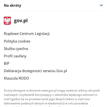
Na skróty
stopka
Strona
gov.pl
gov.pl
główna
Rządowe Centrum Legislacji
Polityka cookies
Służba cywilna
Profil zaufany
BIP
Deklaracja dostępności serwisu Gov.pl
Klauzula RODO
Strony dostępne w domenie www.gov.pl mogą zawierać adresy skrzynek
mailowych. Użytkownik korzystający z odnośnika będącego adresem e-
mail zgadza się na przetwarzanie jego danych (adres e-mail oraz
dobrowolnie podanych danych w wiadomości) w celu przesłania