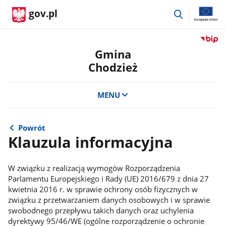
przejdź
gov.pl
do
wyszukiwar
Przejdź
do
Gmina
serwis
Chodzież
Biulety
Informa
Publicz
MENU
Gmina
Chodzi
Powrót
Klauzula informacyjna
W związku z realizacją wymogów Rozporządzenia
Parlamentu Europejskiego i Rady (UE) 2016/679 z dnia 27
kwietnia 2016 r. w sprawie ochrony osób fizycznych w
związku z przetwarzaniem danych osobowych i w sprawie
swobodnego przepływu takich danych oraz uchylenia
dyrektywy 95/46/WE (ogólne rozporządzenie o ochronie