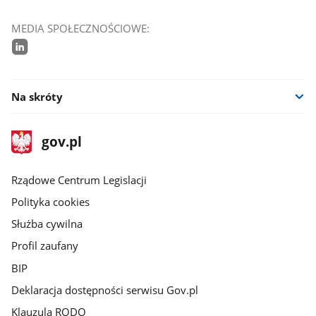
MEDIA SPOŁECZNOŚCIOWE:
linkedin
Na skróty
stopka
Strona
gov.pl
gov.pl
główna
Rządowe Centrum Legislacji
Polityka cookies
Służba cywilna
Profil zaufany
BIP
Deklaracja dostępności serwisu Gov.pl
Klauzula RODO