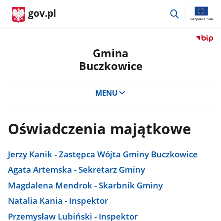
przejdź
gov.pl
do
wyszukiwar
Przejdź
do
Gmina
serwis
Buczkowice
Biulety
Informa
Publicz
MENU
Gmina
Buczko
Oświadczenia majątkowe
Jerzy Kanik - Zastępca Wójta Gminy Buczkowice
Agata Artemska - Sekretarz Gminy
Magdalena Mendrok - Skarbnik Gminy
Natalia Kania - Inspektor
Przemysław Lubiński - Inspektor