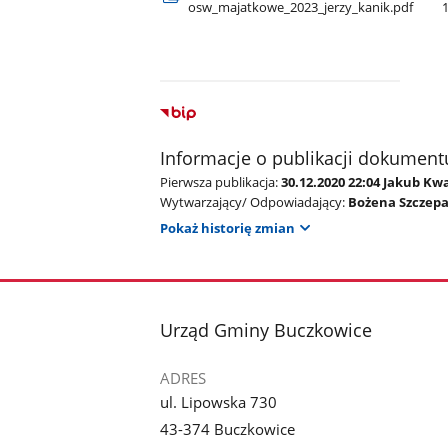
osw​_majatkowe​_2023​_jerzy​_kanik.pdf
Informacje o publikacji dokument
Pierwsza publikacja:
30.12.2020 22:04 Jakub Kw
Wytwarzający/ Odpowiadający:
Bożena Szczep
Pokaż historię zmian
stopka
Urząd Gminy Buczkowice
ADRES
ul. Lipowska 730
43-374 Buczkowice