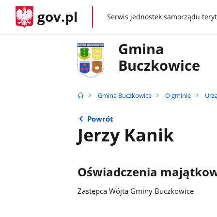
gov.pl
Serwis jednostek samorządu teryt
gov.pl
Gmina
Buczkowice
Gmina Buczkowice
O gminie
Urz
Powrót
Jerzy Kanik
Oświadczenia majątko
Zastępca Wójta Gminy Buczkowice