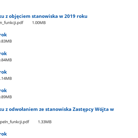
u z objęciem stanowiska w 2019 roku
n​​_funkcji.pdf
1.00MB
rok
0.83MB
rok
0.84MB
rok
1.14MB
rok
0.89MB
u z odwołaniem ze stanowiska Zastępcy Wójta w
peln​_funkcji.pdf
1.33MB
rok