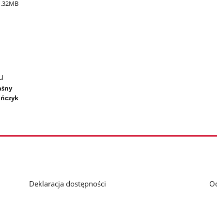
1.32MB
u
aśny
ańczyk
Deklaracja dostępności
O