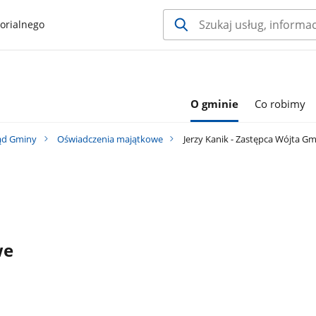
orialnego
O gminie
Co robimy
ąd Gminy
Oświadczenia majątkowe
Jerzy Kanik - Zastępca Wójta G
we