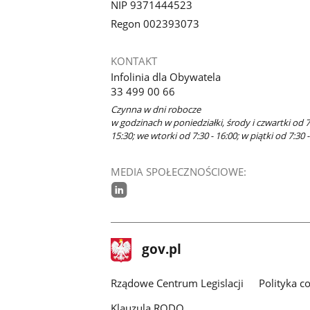
NIP 9371444523
Regon 002393073
KONTAKT
Infolinia dla Obywatela
33 499 00 66
Czynna w dni robocze
w godzinach w poniedziałki, środy i czwartki od 7
15:30; we wtorki od 7:30 - 16:00; w piątki od 7:30 -
MEDIA SPOŁECZNOŚCIOWE:
linkedin
stopka
Strona
gov.pl
gov.pl
główna
Rządowe Centrum Legislacji
Polityka c
Klauzula RODO