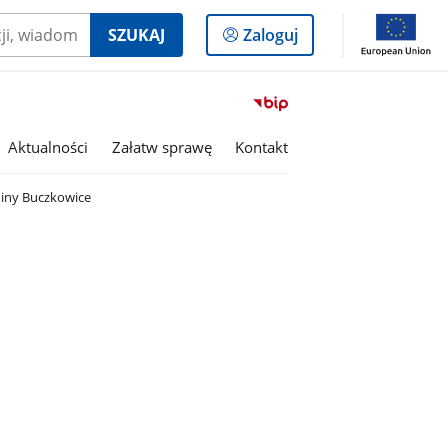
Logowanie
SZUKAJ
Zaloguj
do
panelu
Przejdź
do
serwisu
Aktualności
Załatw sprawę
Kontakt
Biuletyn
Informacji
miny Buczkowice
Publicznej
Gmina
Buczkowice