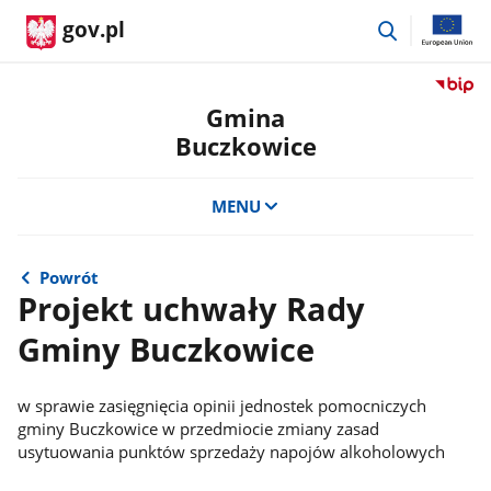
przejdź
gov.pl
do
wyszukiwar
Przejdź
do
Gmina
serwis
Buczkowice
Biulety
Informa
Publicz
MENU
Gmina
Buczko
Powrót
Projekt uchwały Rady
Gminy Buczkowice
w sprawie zasięgnięcia opinii jednostek pomocniczych
gminy Buczkowice w przedmiocie zmiany zasad
usytuowania punktów sprzedaży napojów alkoholowych