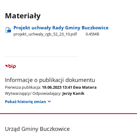
Materiały
Projekt uchwały Rady Gminy Buczkowice
projekt​_uchwaly​_rgb​_52​_23​_10.pdf
0.45MB
Informacje o publikacji dokumentu
Pierwsza publikacja:
19.06.2023 13:41 Ewa Matera
Wytwarzający/ Odpowiadający:
Jerzy Kanik
Pokaż historię zmian
stopka
Urząd Gminy Buczkowice