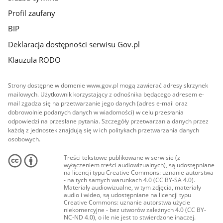
Profil zaufany
BIP
Deklaracja dostępności serwisu Gov.pl
Klauzula RODO
Strony dostępne w domenie www.gov.pl mogą zawierać adresy skrzynek
mailowych. Użytkownik korzystający z odnośnika będącego adresem e-
mail zgadza się na przetwarzanie jego danych (adres e-mail oraz
dobrowolnie podanych danych w wiadomości) w celu przesłania
odpowiedzi na przesłane pytania. Szczegóły przetwarzania danych przez
każdą z jednostek znajdują się w ich politykach przetwarzania danych
osobowych.
Treści tekstowe publikowane w serwisie (z
wyłączeniem treści audiowizualnych), są udostępniane
na licencji typu Creative Commons: uznanie autorstwa
- na tych samych warunkach 4.0 (CC BY-SA 4.0).
Materiały audiowizualne, w tym zdjęcia, materiały
audio i wideo, są udostępniane na licencji typu
Creative Commons: uznanie autorstwa użycie
niekomercyjne - bez utworów zależnych 4.0 (CC BY-
NC-ND 4.0), o ile nie jest to stwierdzone inaczej.