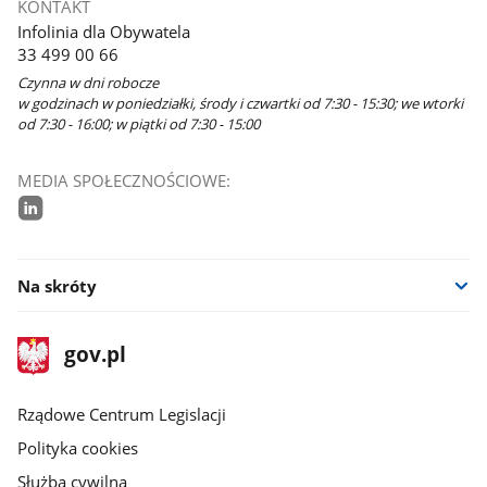
KONTAKT
Infolinia dla Obywatela
33 499 00 66
Czynna w dni robocze
w godzinach w poniedziałki, środy i czwartki od 7:30 - 15:30; we wtorki
od 7:30 - 16:00; w piątki od 7:30 - 15:00
MEDIA SPOŁECZNOŚCIOWE:
linkedin
Na skróty
stopka
Strona
gov.pl
gov.pl
główna
Rządowe Centrum Legislacji
Polityka cookies
Służba cywilna