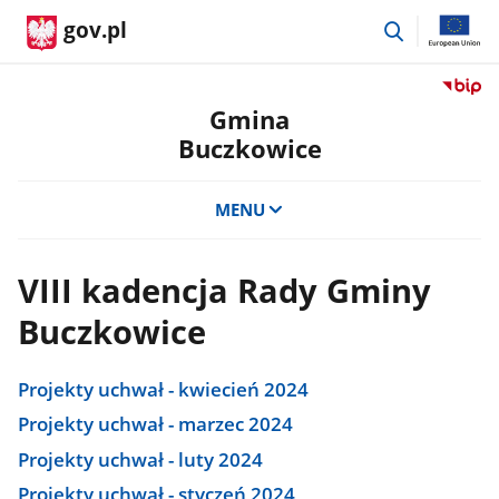
przejdź
gov.pl
do
wyszukiwar
Przejdź
do
Gmina
serwis
Buczkowice
Biulety
Informa
Publicz
MENU
Gmina
Buczko
VIII kadencja Rady Gminy
Buczkowice
Projekty uchwał - kwiecień 2024
Projekty uchwał - marzec 2024
Projekty uchwał - luty 2024
Projekty uchwał - styczeń 2024