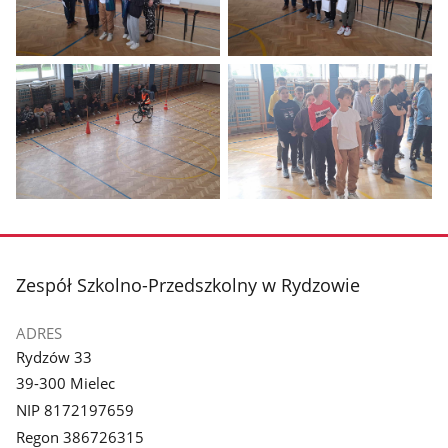
Pokaż
Pokaż
zdjęcie
zdjęcie
1
2
z
z
galerii.
galerii.
Pokaż
Pokaż
zdjęcie
zdjęcie
3
4
z
z
stopka
Zespół Szkolno-Przedszkolny w Rydzowie
galerii.
galerii.
ADRES
Rydzów 33
39-300 Mielec
NIP 8172197659
Regon 386726315