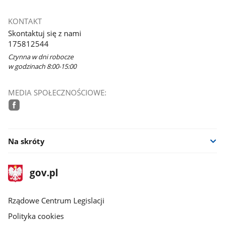
KONTAKT
Skontaktuj się z nami
175812544
Czynna w dni robocze
w godzinach 8:00-15:00
MEDIA SPOŁECZNOŚCIOWE:
facebook
Na skróty
stopka
Strona
gov.pl
gov.pl
główna
Rządowe Centrum Legislacji
Polityka cookies