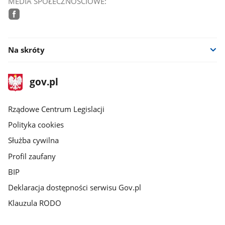
MEDIA SPOŁECZNOŚCIOWE:
facebook
Na skróty
stopka
Strona
gov.pl
gov.pl
główna
Rządowe Centrum Legislacji
Polityka cookies
Służba cywilna
Profil zaufany
BIP
Deklaracja dostępności serwisu Gov.pl
Klauzula RODO