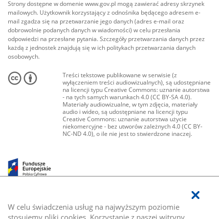
Strony dostępne w domenie www.gov.pl mogą zawierać adresy skrzynek
mailowych. Użytkownik korzystający z odnośnika będącego adresem e-
mail zgadza się na przetwarzanie jego danych (adres e-mail oraz
dobrowolnie podanych danych w wiadomości) w celu przesłania
odpowiedzi na przesłane pytania. Szczegóły przetwarzania danych przez
każdą z jednostek znajdują się w ich politykach przetwarzania danych
osobowych.
Treści tekstowe publikowane w serwisie (z
wyłączeniem treści audiowizualnych), są udostępniane
na licencji typu Creative Commons: uznanie autorstwa
- na tych samych warunkach 4.0 (CC BY-SA 4.0).
Materiały audiowizualne, w tym zdjęcia, materiały
audio i wideo, są udostępniane na licencji typu
Creative Commons: uznanie autorstwa użycie
niekomercyjne - bez utworów zależnych 4.0 (CC BY-
NC-ND 4.0), o ile nie jest to stwierdzone inaczej.
W celu świadczenia usług na najwyższym poziomie
stosujemy pliki cookies. Korzystanie z naszej witryny