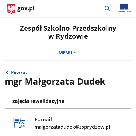
przejdź
gov.pl
do
wyszukiwar
Zespół Szkolno-Przedszkolny
w Rydzowie
MENU
Powrót
mgr Małgorzata Dudek
zajęcia rewalidacyjne
E - mail
malgorzatadudek@zsprydzow.pl