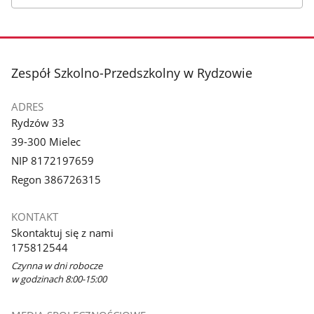
stopka
Zespół Szkolno-Przedszkolny w Rydzowie
ADRES
Rydzów 33
39-300 Mielec
NIP 8172197659
Regon 386726315
KONTAKT
Skontaktuj się z nami
175812544
Czynna w dni robocze
w godzinach 8:00-15:00