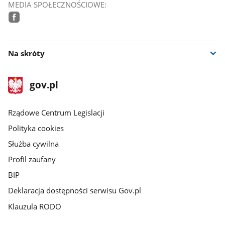
MEDIA SPOŁECZNOŚCIOWE:
facebook
Na skróty
stopka
Strona
gov.pl
gov.pl
główna
Rządowe Centrum Legislacji
Polityka cookies
Służba cywilna
Profil zaufany
BIP
Deklaracja dostępności serwisu Gov.pl
Klauzula RODO