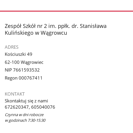
stopka
Zespół Szkół nr 2 im. ppłk. dr. Stanisława
Kulińskiego w Wągrowcu
ADRES
Kościuszki 49
62-100 Wągrowiec
NIP 7661593532
Regon 000767411
KONTAKT
Skontaktuj się z nami
672620347, 605040076
Czynna w dni robocze
w godzinach 7:30-15:30