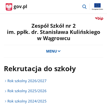
przejdź
gov.pl
do
wyszukiwar
Przejdź
do
Zespół Szkół nr 2
serwis
im. ppłk. dr. Stanisława Kulińskiego
Biulety
w Wągrowcu
Informa
Publicz
Zespół
MENU
Szkół
nr
2
Rekrutacja do szkoły
im.
ppłk.
dr.
Rok szkolny 2026/2027
Stanisł
Kulińsk
Rok szkolny 2025/2026
w
Wągro
Rok szkolny 2024/2025