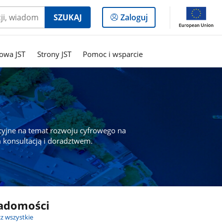
Logowanie
SZUKAJ
Zaloguj
do
panelu
owa JST
Strony JST
Pomoc i wsparcie
cyjne na temat rozwoju cyfrowego na
 konsultacją i doradztwem.
adomości
z wszystkie