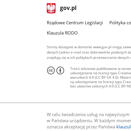
stopka
Strona
gov.pl
gov.pl
główna
Rządowe Centrum Legislacji
Polityka c
Klauzula RODO
Strony dostępne w domenie www.gov.pl mogą zawier
danych (adres e-mail oraz dobrowolnie podanych da
znajdują się w ich politykach przetwarzania danych
Treści tekstowe publikowane w serwis
udostępniane na licencji typu Creat
warunkach 4.0 (CC BY-SA 4.0). Materia
są udostępniane na licencji typu Cr
bez utworów zależnych 4.0 (CC BY-NC-N
W celu świadczenia usług na najwyższym p
w Państwa urządzeniu. W każdym momenci
oznacza akceptację przez Państwa
klauzu