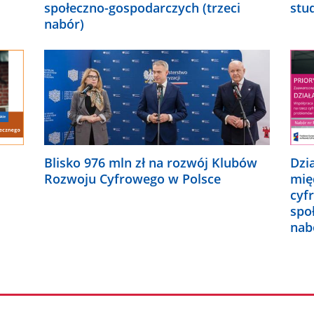
społeczno-gospodarczych (trzeci
stu
nabór)
Blisko 976 mln zł na rozwój Klubów
Dzi
Rozwoju Cyfrowego w Polsce
mię
cyf
spo
nab