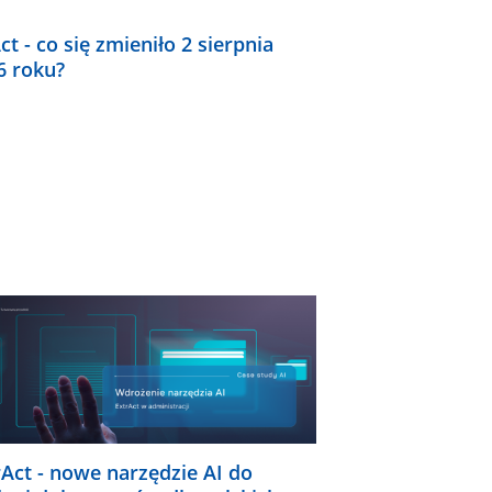
ct - co się zmieniło 2 sierpnia
6 roku?
rAct - nowe narzędzie AI do