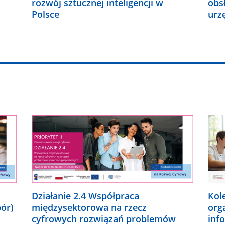
rozwój sztucznej inteligencji w
obs
Polsce
urz
Działanie 2.4 Współpraca
Kol
bór)
międzysektorowa na rzecz
org
cyfrowych rozwiązań problemów
inf