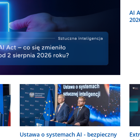
AI A
202
Ustawa o systemach AI - bezpieczny
Ext