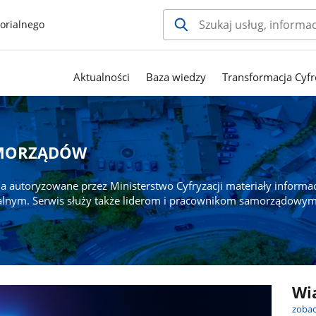
orialnego
Aktualności
Baza wiedzy
Transformacja Cyfr
AMORZĄDÓW
a autoryzowane przez Ministerstwo Cyfryzacji materiały informa
alnym. Serwis służy także liderom i pracownikom samorządowym
Wi
zobac