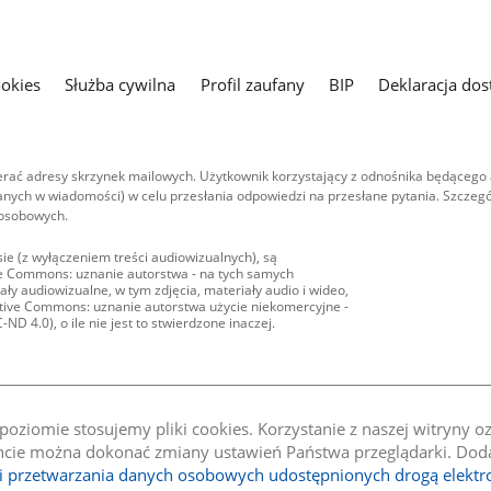
ookies
Służba cywilna
Profil zaufany
BIP
Deklaracja dos
ać adresy skrzynek mailowych. Użytkownik korzystający z odnośnika będącego 
nych w wiadomości) w celu przesłania odpowiedzi na przesłane pytania. Szczegó
 osobowych.
ie (z wyłączeniem treści audiowizualnych), są
ive Commons: uznanie autorstwa - na tych samych
ły audiowizualne, w tym zdjęcia, materiały audio i wideo,
eative Commons: uznanie autorstwa użycie niekomercyjne -
D 4.0), o ile nie jest to stwierdzone inaczej.
oziomie stosujemy pliki cookies. Korzystanie z naszej witryny 
e można dokonać zmiany ustawień Państwa przeglądarki. Dodat
li przetwarzania danych osobowych udostępnionych drogą elektr