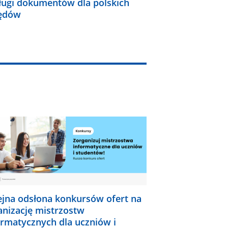
ługi dokumentów dla polskich
ędów
ejna odsłona konkursów ofert na
anizację mistrzostw
ormatycznych dla uczniów i