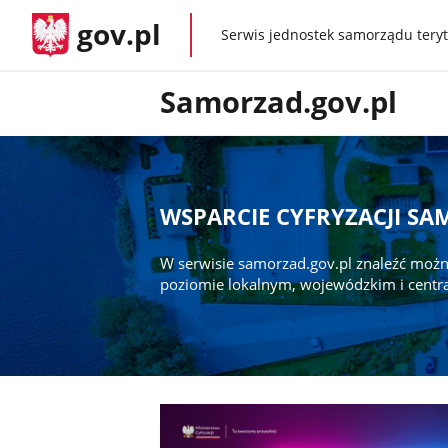
gov.pl
Serwis jednostek samorządu teryt
gov.pl
Samorzad.gov.pl
WSPARCIE CYFRYZACJI S
W serwisie samorzad.gov.pl znaleźć możn
poziomie lokalnym, wojewódzkim i centr