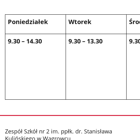
Poniedziałek
Wtorek
Śro
9.30 – 14.30
9.30 – 13.30
9.3
stopka
Zespół Szkół nr 2 im. ppłk. dr. Stanisława
Kulińskiego w Wągrowcu