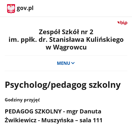
gov.pl
Przejdź
do
Zespół Szkół nr 2
serwis
im. ppłk. dr. Stanisława Kulińskiego
Biulety
w Wągrowcu
Informa
Publicz
Zespół
MENU
Szkół
nr
2
Psycholog/pedagog szkolny
im.
ppłk.
dr.
Godziny przyjęć
Stanisł
Kulińsk
PEDAGOG SZKOLNY - mgr Danuta
w
Żwikiewicz - Muszyńska – sala 111
Wągro