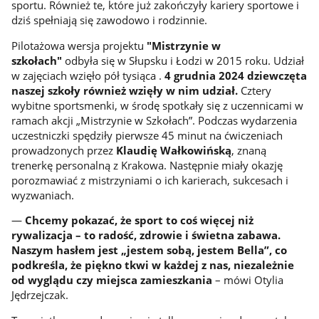
sportu. Również te, które już zakończyły kariery sportowe i
dziś spełniają się zawodowo i rodzinnie.
Pilotażowa wersja projektu
"Mistrzynie w
szkołach"
odbyła się w Słupsku i Łodzi w 2015 roku. Udział
w zajęciach wzięło pół tysiąca .
4 grudnia 2024 dziewczęta
naszej szkoły również wzięły w nim udział.
Cztery
wybitne sportsmenki, w środę spotkały się z uczennicami w
ramach akcji „Mistrzynie w Szkołach”. Podczas wydarzenia
uczestniczki spędziły pierwsze 45 minut na ćwiczeniach
prowadzonych przez
Klaudię Wałkowińską
, znaną
trenerkę personalną z Krakowa. Następnie miały okazję
porozmawiać z mistrzyniami o ich karierach, sukcesach i
wyzwaniach.
—
Chcemy pokazać, że sport to coś więcej niż
rywalizacja – to radość, zdrowie i świetna zabawa.
Naszym hasłem jest „jestem sobą, jestem Bella”, co
podkreśla, że piękno tkwi w każdej z nas, niezależnie
od wyglądu czy miejsca zamieszkania
– mówi Otylia
Jędrzejczak.