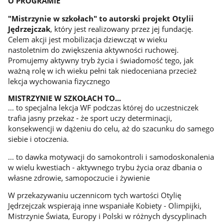
O PROGRAMIE
"Mistrzynie w szkołach" to autorski projekt Otylii
Jędrzejczak
, który jest realizowany przez jej fundację.
Celem akcji jest mobilizacja dziewcząt w wieku
nastoletnim do zwiększenia aktywności ruchowej.
Promujemy aktywny tryb życia i świadomość tego, jak
ważną rolę w ich wieku pełni tak niedoceniana przecież
lekcja wychowania fizycznego
MISTRZYNIE W SZKOŁACH TO...
... to specjalna lekcja WF podczas której do uczestniczek
trafia jasny przekaz - że sport uczy determinacji,
konsekwencji w dążeniu do celu, aż do szacunku do samego
siebie i otoczenia.
... to dawka motywacji do samokontroli i samodoskonalenia
w wielu kwestiach - aktywnego trybu życia oraz dbania o
własne zdrowie, samopoczucie i żywienie
W przekazywaniu uczennicom tych wartości Otylię
Jędrzejczak wspierają inne wspaniałe Kobiety - Olimpijki,
Mistrzynie Świata, Europy i Polski w różnych dyscyplinach