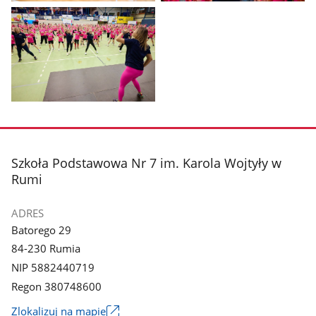
Pokaż
Pokaż
zdjęcie
zdjęcie
1
2
z
z
galerii.
galerii.
Pokaż
zdjęcie
3
z
stopka
Szkoła Podstawowa Nr 7 im. Karola Wojtyły w
galerii.
Rumi
ADRES
Batorego 29
84-230 Rumia
NIP 5882440719
Regon 380748600
Link
Zlokalizuj na mapie