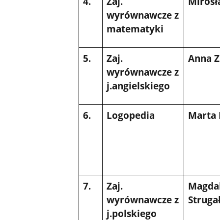
4.
Zaj.
Mirosł
wyrównawcze z
matematyki
5.
Zaj.
Anna 
wyrównawcze z
j.angielskiego
6.
Logopedia
Marta
7.
Zaj.
Magda
wyrównawcze z
Struga
j.polskiego