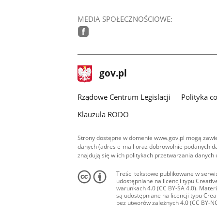
MEDIA SPOŁECZNOŚCIOWE:
facebook
stopka
Strona
gov.pl
gov.pl
główna
Rządowe Centrum Legislacji
Polityka c
Klauzula RODO
Strony dostępne w domenie www.gov.pl mogą zawier
danych (adres e-mail oraz dobrowolnie podanych da
znajdują się w ich politykach przetwarzania danych
Treści tekstowe publikowane w serwis
udostępniane na licencji typu Creat
warunkach 4.0 (CC BY-SA 4.0). Materia
są udostępniane na licencji typu Cr
bez utworów zależnych 4.0 (CC BY-NC-N