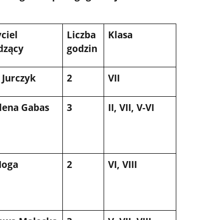
ciel
Liczba
Klasa
dzący
godzin
 Jurczyk
2
VII
lena Gabas
3
II, VII, V-VI
Noga
2
VI, VIII