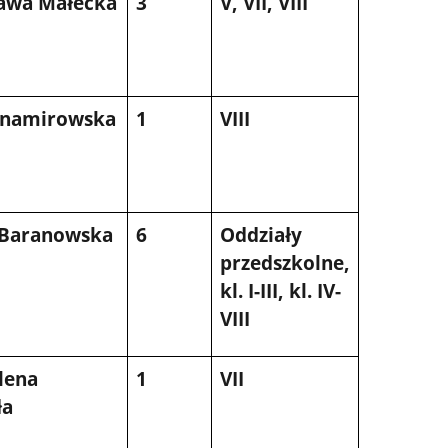
awa Małecka
3
V, VII, VIII
Znamirowska
1
VIII
 Baranowska
6
Oddziały
przedszkolne,
kl. I-III, kl. IV-
VIII
lena
1
VII
ła