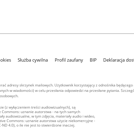
ookies
Służba cywilna
Profil zaufany
BIP
Deklaracja dos
ać adresy skrzynek mailowych. Użytkownik korzystający z odnośnika będącego 
nych w wiadomości) w celu przesłania odpowiedzi na przesłane pytania. Szczegó
 osobowych.
ie (z wyłączeniem treści audiowizualnych), są
ive Commons: uznanie autorstwa - na tych samych
ły audiowizualne, w tym zdjęcia, materiały audio i wideo,
eative Commons: uznanie autorstwa użycie niekomercyjne -
D 4.0), o ile nie jest to stwierdzone inaczej.