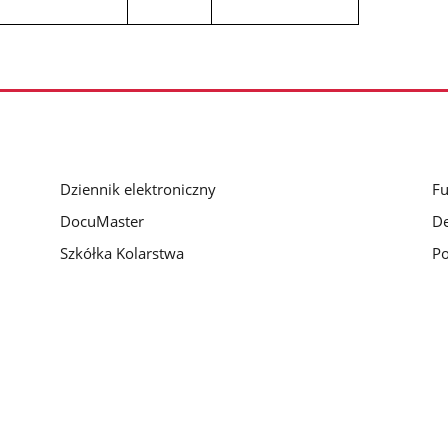
h
Dziennik elektroniczny
Fu
DocuMaster
De
Szkółka Kolarstwa
Po