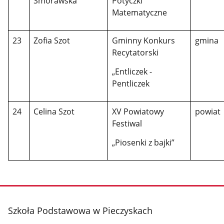
Smorawska
Potyczki
Matematyczne
23
Zofia Szot
Gminny Konkurs
gmina
Recytatorski
„Entliczek -
Pentliczek
24
Celina Szot
XV Powiatowy
powiat
Festiwal
„Piosenki z bajki”
stopka
Szkoła Podstawowa w Pieczyskach