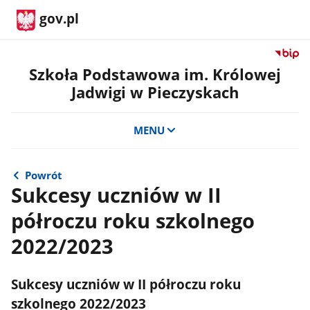
gov.pl
Przejdź
do
Szkoła Podstawowa im. Królowej
serwis
Jadwigi w Pieczyskach
Biulety
Informa
Publicz
MENU
Szkoła
Podst
im.
Powrót
Królow
Sukcesy uczniów w II
Jadwigi
półroczu roku szkolnego
w
Pieczy
2022/2023
Sukcesy uczniów w II półroczu roku
szkolnego 2022/2023