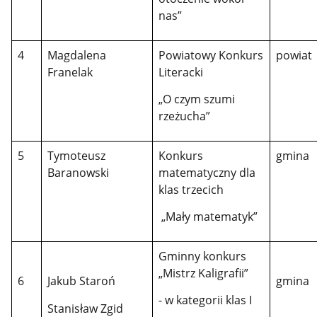
nas”
4
Magdalena
Powiatowy Konkurs
powiat
Franelak
Literacki
„O czym szumi
rzeżucha”
5
Tymoteusz
Konkurs
gmina
Baranowski
matematyczny dla
klas trzecich
„Mały matematyk”
Gminny konkurs
„Mistrz Kaligrafii”
6
Jakub Staroń
gmina
- w kategorii klas I
Stanisław Zgid