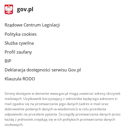
stopka
Strona
gov.pl
gov.pl
główna
Rządowe Centrum Legislacji
Polityka cookies
Służba cywilna
Profil zaufany
BIP
Deklaracja dostępności serwisu Gov.pl
Klauzula RODO
Strony dostępne w domenie www.gov.pl mogą zawierać adresy skrzynek
mailowych. Użytkownik korzystający z odnośnika będącego adresem e-
mail zgadza się na przetwarzanie jego danych (adres e-mail oraz
dobrowolnie podanych danych w wiadomości) w celu przesłania
odpowiedzi na przesłane pytania. Szczegóły przetwarzania danych przez
każdą z jednostek znajdują się w ich politykach przetwarzania danych
osobowych.