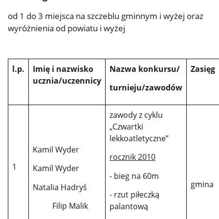
od 1 do 3 miejsca na szczeblu gminnym i wyżej oraz
wyróżnienia od powiatu i wyżej
l.p.
Imię i nazwisko
Nazwa konkursu/
Zasięg
ucznia/uczennicy
turnieju/zawodów
zawody z cyklu
„Czwartki
lekkoatletyczne”
Kamil Wyder
rocznik 2010
1
Kamil Wyder
- bieg na 60m
gmina
Natalia Hadryś
- rzut piłeczką
Filip Malik
palantową