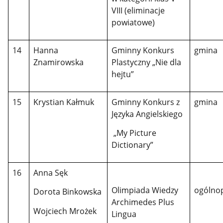
VIII (eliminacje
powiatowe)
14
Hanna
Gminny Konkurs
gmina
Znamirowska
Plastyczny „Nie dla
hejtu”
15
Krystian Kałmuk
Gminny Konkurs z
gmina
Języka Angielskiego
„My Picture
Dictionary”
16
Anna Sęk
Olimpiada Wiedzy
ogólnop
Dorota Binkowska
Archimedes Plus
Wojciech Mrożek
Lingua