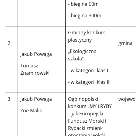
- bieg na 60m
- bieg na 300m
Gminny konkurs
plastyczny
2
gmina
„Ekologiczna
Jakub Powaga
szkoła”
Tomasz
- w kategorii klas I
Znamirowski
- w kategorii klas III
3
Jakub Powaga
Ogólnopolski
wojewó
konkurs „MY i RYBY
Zoe Malik
– jak Europejski
Fundusz Morski i
Rybacki zmienił
otoczenie wokół