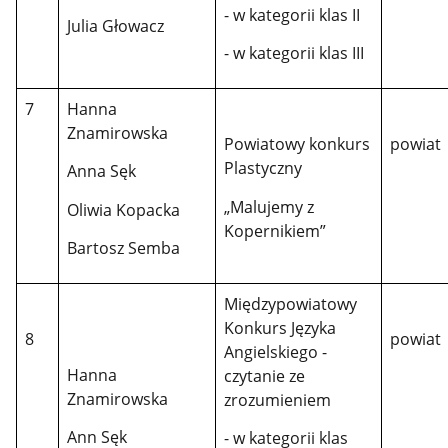
- w kategorii klas II
Julia Głowacz
- w kategorii klas III
7
Hanna
Znamirowska
Powiatowy konkurs
powiat
Plastyczny
Anna Sęk
„Malujemy z
Oliwia Kopacka
Kopernikiem”
Bartosz Semba
Międzypowiatowy
Konkurs Języka
8
powiat
Angielskiego -
Hanna
czytanie ze
Znamirowska
zrozumieniem
Ann Sęk
- w kategorii klas