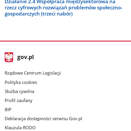
Działanie 2.4 Współpraca międzysektorowa na
rzecz cyfrowych rozwiązań problemów społeczno-
gospodarczych (trzeci nabór)
stopka
Strona
gov.pl
gov.pl
główna
Rządowe Centrum Legislacji
Polityka cookies
Służba cywilna
Profil zaufany
BIP
Deklaracja dostępności serwisu Gov.pl
Klauzula RODO