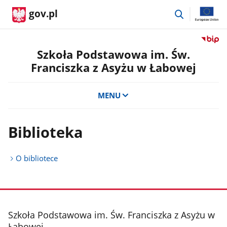
przejdź
gov.pl
do
wyszukiwar
Przejdź
do
Szkoła Podstawowa im. Św.
serwis
Franciszka z Asyżu w Łabowej
Biulety
Informa
Publicz
MENU
Szkoła
Podst
im.
Biblioteka
Św.
Francis
z
O bibliotece
Asyżu
w
Łabowe
stopka
Szkoła Podstawowa im. Św. Franciszka z Asyżu w
Łabowej