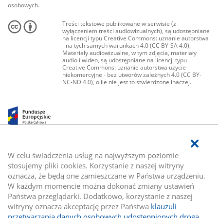
osobowych.
Treści tekstowe publikowane w serwisie (z
wyłączeniem treści audiowizualnych), są udostępniane
na licencji typu Creative Commons: uznanie autorstwa
- na tych samych warunkach 4.0 (CC BY-SA 4.0).
Materiały audiowizualne, w tym zdjęcia, materiały
audio i wideo, są udostępniane na licencji typu
Creative Commons: uznanie autorstwa użycie
niekomercyjne - bez utworów zależnych 4.0 (CC BY-
NC-ND 4.0), o ile nie jest to stwierdzone inaczej.
W celu świadczenia usług na najwyższym poziomie
stosujemy pliki cookies. Korzystanie z naszej witryny
oznacza, że będą one zamieszczane w Państwa urządzeniu.
W każdym momencie można dokonać zmiany ustawień
Państwa przeglądarki. Dodatkowo, korzystanie z naszej
witryny oznacza akceptację przez Państwa
klauzuli
przetwarzania danych osobowych udostępnionych drogą