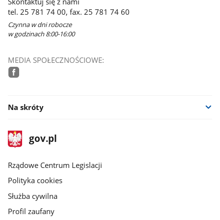
Skontaktuj się z nami
tel. 25 781 74 00, fax. 25 781 74 60
Czynna w dni robocze
w godzinach 8:00-16:00
MEDIA SPOŁECZNOŚCIOWE:
facebook
Na skróty
stopka
Strona
gov.pl
gov.pl
główna
Rządowe Centrum Legislacji
Polityka cookies
Służba cywilna
Profil zaufany