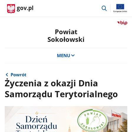
przejdź
gov.pl
do
wyszukiwar
Przejdź
do
Powiat
serwis
Sokołowski
Biulety
Informa
Publicz
MENU
Powiat
Sokoło
Powrót
Życzenia z okazji Dnia
Samorządu Terytorialnego