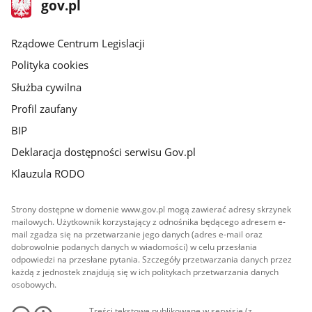
Strona
gov.pl
gov.pl
główna
Rządowe Centrum Legislacji
Polityka cookies
Służba cywilna
Profil zaufany
BIP
Deklaracja dostępności serwisu Gov.pl
Klauzula RODO
Strony dostępne w domenie www.gov.pl mogą zawierać adresy skrzynek
mailowych. Użytkownik korzystający z odnośnika będącego adresem e-
mail zgadza się na przetwarzanie jego danych (adres e-mail oraz
dobrowolnie podanych danych w wiadomości) w celu przesłania
odpowiedzi na przesłane pytania. Szczegóły przetwarzania danych przez
każdą z jednostek znajdują się w ich politykach przetwarzania danych
osobowych.
Treści tekstowe publikowane w serwisie (z