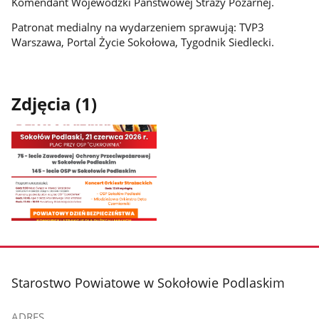
Komendant Wojewódzki Państwowej Straży Pożarnej.
Patronat medialny na wydarzeniem sprawują: TVP3
Warszawa, Portal Życie Sokołowa, Tygodnik Siedlecki.
Zdjęcia (1)
Pokaż
zdjęcie
1
z
stopka
Starostwo Powiatowe w Sokołowie Podlaskim
galerii.
ADRES