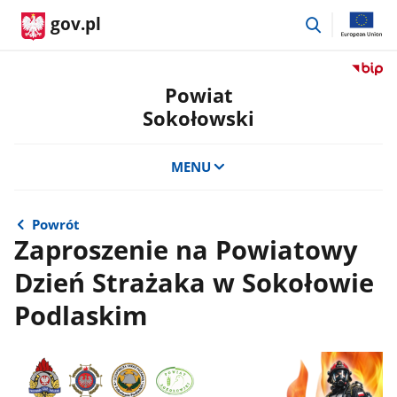
przejdź
gov.pl
do
wyszukiwar
Przejdź
do
Powiat
serwis
Sokołowski
Biulety
Informa
Publicz
MENU
Powiat
Sokoło
Powrót
Zaproszenie na Powiatowy
Dzień Strażaka w Sokołowie
Podlaskim