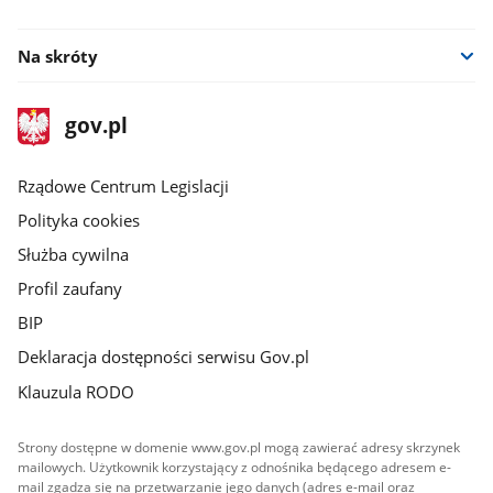
facebook
Na skróty
stopka
Strona
gov.pl
gov.pl
główna
Rządowe Centrum Legislacji
Polityka cookies
Służba cywilna
Profil zaufany
BIP
Deklaracja dostępności serwisu Gov.pl
Klauzula RODO
Strony dostępne w domenie www.gov.pl mogą zawierać adresy skrzynek
mailowych. Użytkownik korzystający z odnośnika będącego adresem e-
mail zgadza się na przetwarzanie jego danych (adres e-mail oraz