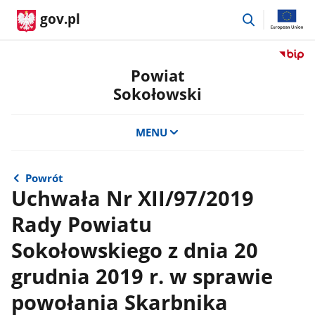
przejdź
gov.pl
do
wyszukiwar
Przejdź
do
Powiat
serwis
Sokołowski
Biulety
Informa
Publicz
MENU
Powiat
Sokoło
Powrót
Uchwała Nr XII/97/2019
Rady Powiatu
Sokołowskiego z dnia 20
grudnia 2019 r. w sprawie
powołania Skarbnika