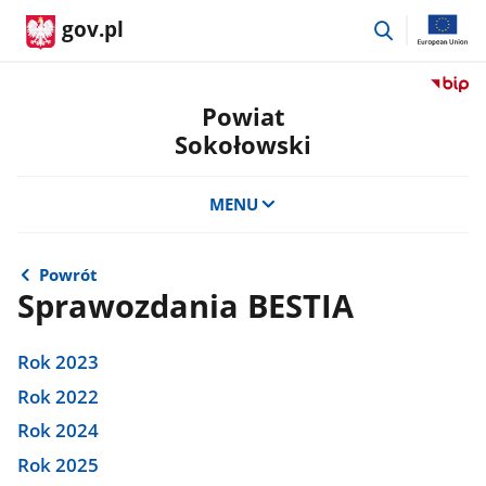
przejdź
gov.pl
do
wyszukiwar
Przejdź
do
Powiat
serwis
Sokołowski
Biulety
Informa
Publicz
MENU
Powiat
Sokoło
Powrót
Sprawozdania BESTIA
Rok 2023
Rok 2022
Rok 2024
Rok 2025