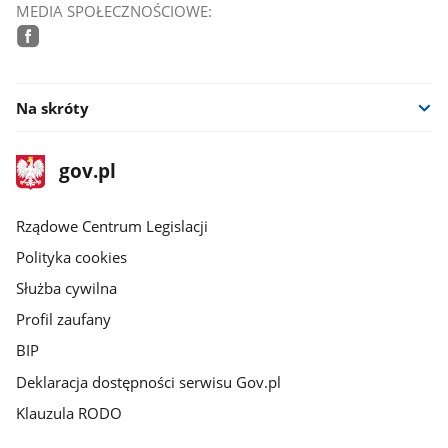
MEDIA SPOŁECZNOŚCIOWE:
facebook
Na skróty
stopka
Strona
gov.pl
gov.pl
główna
Rządowe Centrum Legislacji
Polityka cookies
Służba cywilna
Profil zaufany
BIP
Deklaracja dostępności serwisu Gov.pl
Klauzula RODO