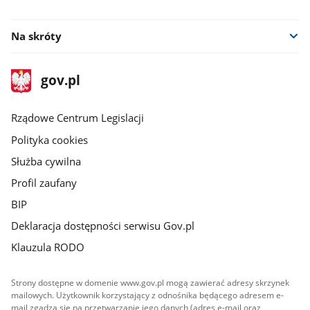
facebook
Na skróty
stopka
Strona
gov.pl
gov.pl
główna
Rządowe Centrum Legislacji
Polityka cookies
Służba cywilna
Profil zaufany
BIP
Deklaracja dostępności serwisu Gov.pl
Klauzula RODO
Strony dostępne w domenie www.gov.pl mogą zawierać adresy skrzynek
mailowych. Użytkownik korzystający z odnośnika będącego adresem e-
mail zgadza się na przetwarzanie jego danych (adres e-mail oraz