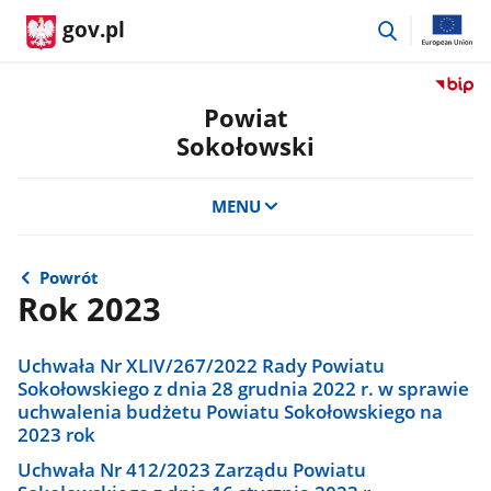
przejdź
gov.pl
do
wyszukiwar
Przejdź
do
Powiat
serwis
Sokołowski
Biulety
Informa
Publicz
MENU
Powiat
Sokoło
Powrót
Rok 2023
Uchwała Nr XLIV/267/2022 Rady Powiatu
Sokołowskiego z dnia 28 grudnia 2022 r. w sprawie
uchwalenia budżetu Powiatu Sokołowskiego na
2023 rok
Uchwała Nr 412/2023 Zarządu Powiatu