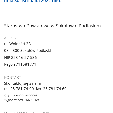
dnia 30 listopada 2022 roku
stopka
Starostwo Powiatowe w Sokołowie Podlaskim
ADRES
ul. Wolności 23
08 – 300 Sokołów Podlaski
NIP 823 16 27 536
Regon 711581771
KONTAKT
Skontaktuj się z nami
tel. 25 781 74 00, fax. 25 781 74 60
Czynna w dni robocze
w godzinach 8:00-16:00