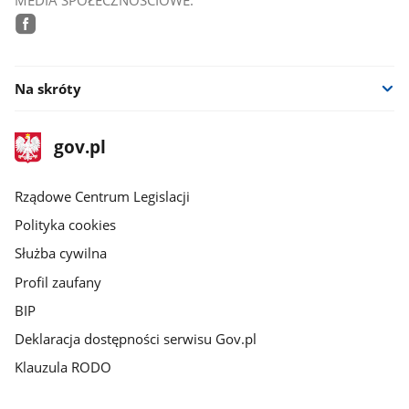
MEDIA SPOŁECZNOŚCIOWE:
facebook
Na skróty
stopka
Strona
gov.pl
gov.pl
główna
Rządowe Centrum Legislacji
Polityka cookies
Służba cywilna
Profil zaufany
BIP
Deklaracja dostępności serwisu Gov.pl
Klauzula RODO