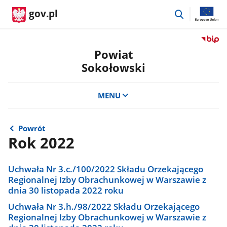
przejdź
gov.pl
do
wyszukiwar
Przejdź
do
Powiat
serwis
Sokołowski
Biulety
Informa
Publicz
MENU
Powiat
Sokoło
Powrót
Rok 2022
Uchwała Nr 3.c./100/2022 Składu Orzekającego
Regionalnej Izby Obrachunkowej w Warszawie z
dnia 30 listopada 2022 roku
Uchwała Nr 3.h./98/2022 Składu Orzekającego
Regionalnej Izby Obrachunkowej w Warszawie z