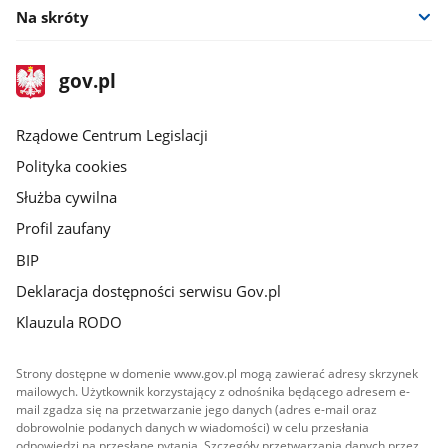
Na skróty
stopka
Strona
gov.pl
gov.pl
główna
Rządowe Centrum Legislacji
Polityka cookies
Służba cywilna
Profil zaufany
BIP
Deklaracja dostępności serwisu Gov.pl
Klauzula RODO
Strony dostępne w domenie www.gov.pl mogą zawierać adresy skrzynek
mailowych. Użytkownik korzystający z odnośnika będącego adresem e-
mail zgadza się na przetwarzanie jego danych (adres e-mail oraz
dobrowolnie podanych danych w wiadomości) w celu przesłania
odpowiedzi na przesłane pytania. Szczegóły przetwarzania danych przez