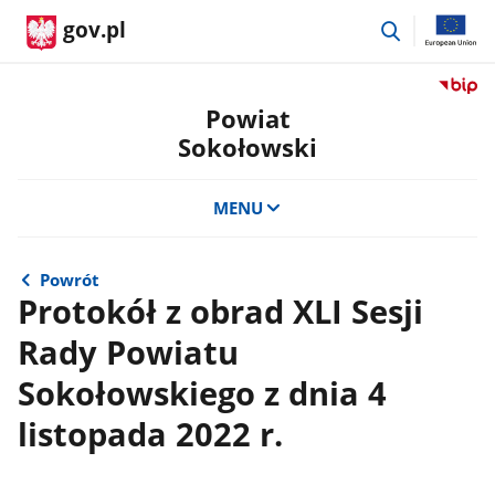
przejdź
gov.pl
do
wyszukiwar
Przejdź
do
Powiat
serwis
Sokołowski
Biulety
Informa
Publicz
MENU
Powiat
Sokoło
Powrót
Protokół z obrad XLI Sesji
Rady Powiatu
Sokołowskiego z dnia 4
listopada 2022 r.