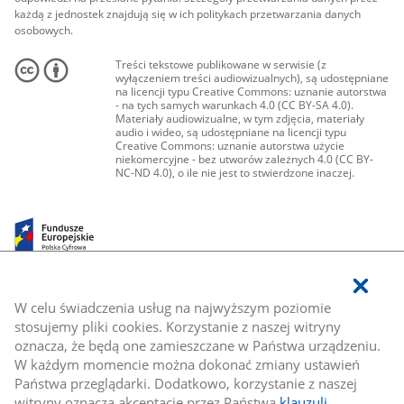
każdą z jednostek znajdują się w ich politykach przetwarzania danych
osobowych.
Treści tekstowe publikowane w serwisie (z
wyłączeniem treści audiowizualnych), są udostępniane
na licencji typu Creative Commons: uznanie autorstwa
- na tych samych warunkach 4.0 (CC BY-SA 4.0).
Materiały audiowizualne, w tym zdjęcia, materiały
audio i wideo, są udostępniane na licencji typu
Creative Commons: uznanie autorstwa użycie
niekomercyjne - bez utworów zależnych 4.0 (CC BY-
NC-ND 4.0), o ile nie jest to stwierdzone inaczej.
W celu świadczenia usług na najwyższym poziomie
stosujemy pliki cookies. Korzystanie z naszej witryny
oznacza, że będą one zamieszczane w Państwa urządzeniu.
W każdym momencie można dokonać zmiany ustawień
Państwa przeglądarki. Dodatkowo, korzystanie z naszej
witryny oznacza akceptację przez Państwa
klauzuli