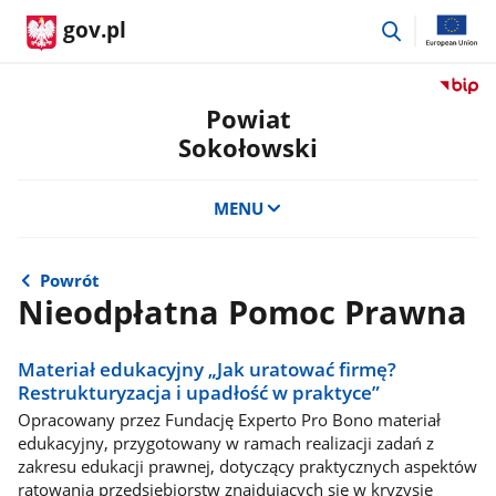
przejdź
gov.pl
do
wyszukiwar
Przejdź
do
Powiat
serwis
Sokołowski
Biulety
Informa
Publicz
MENU
Powiat
Sokoło
Powrót
Nieodpłatna Pomoc Prawna
Materiał edukacyjny „Jak uratować firmę?
Restrukturyzacja i upadłość w praktyce”
Opracowany przez Fundację Experto Pro Bono materiał
edukacyjny, przygotowany w ramach realizacji zadań z
zakresu edukacji prawnej, dotyczący praktycznych aspektów
ratowania przedsiębiorstw znajdujących się w kryzysie