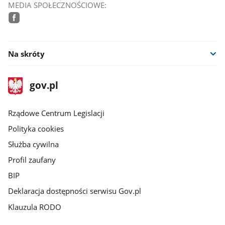
MEDIA SPOŁECZNOŚCIOWE:
facebook
Na skróty
stopka
Strona
gov.pl
gov.pl
główna
Rządowe Centrum Legislacji
Polityka cookies
Służba cywilna
Profil zaufany
BIP
Deklaracja dostępności serwisu Gov.pl
Klauzula RODO