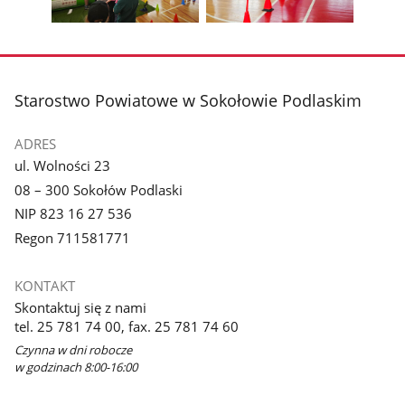
galerii.
galerii.
Pokaż
Pokaż
zdjęcie
zdjęcie
3
4
z
z
stopka
Starostwo Powiatowe w Sokołowie Podlaskim
galerii.
galerii.
ADRES
ul. Wolności 23
08 – 300 Sokołów Podlaski
NIP 823 16 27 536
Regon 711581771
KONTAKT
Skontaktuj się z nami
tel. 25 781 74 00, fax. 25 781 74 60
Czynna w dni robocze
w godzinach 8:00-16:00