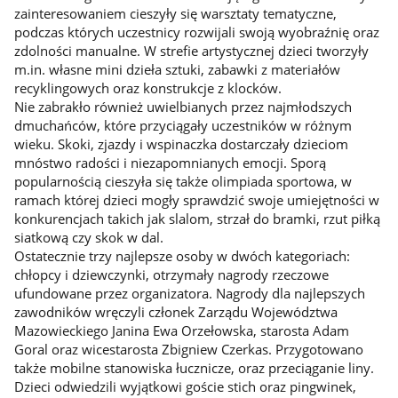
zainteresowaniem cieszyły się warsztaty tematyczne,
podczas których uczestnicy rozwijali swoją wyobraźnię oraz
zdolności manualne. W strefie artystycznej dzieci tworzyły
m.in. własne mini dzieła sztuki, zabawki z materiałów
recyklingowych oraz konstrukcje z klocków.
Nie zabrakło również uwielbianych przez najmłodszych
dmuchańców, które przyciągały uczestników w różnym
wieku. Skoki, zjazdy i wspinaczka dostarczały dzieciom
mnóstwo radości i niezapomnianych emocji. Sporą
popularnością cieszyła się także olimpiada sportowa, w
ramach której dzieci mogły sprawdzić swoje umiejętności w
konkurencjach takich jak slalom, strzał do bramki, rzut piłką
siatkową czy skok w dal.
Ostatecznie trzy najlepsze osoby w dwóch kategoriach:
chłopcy i dziewczynki, otrzymały nagrody rzeczowe
ufundowane przez organizatora. Nagrody dla najlepszych
zawodników wręczyli członek Zarządu Województwa
Mazowieckiego Janina Ewa Orzełowska, starosta Adam
Goral oraz wicestarosta Zbigniew Czerkas. Przygotowano
także mobilne stanowiska łucznicze, oraz przeciąganie liny.
Dzieci odwiedzili wyjątkowi goście stich oraz pingwinek,