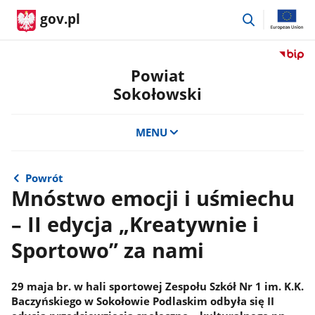
przejdź
gov.pl
do
wyszukiwar
Przejdź
do
Powiat
serwis
Sokołowski
Biulety
Informa
Publicz
MENU
Powiat
Sokoło
Powrót
Mnóstwo emocji i uśmiechu
– II edycja „Kreatywnie i
Sportowo” za nami
29 maja br. w hali sportowej Zespołu Szkół Nr 1 im. K.K.
Baczyńskiego w Sokołowie Podlaskim odbyła się II