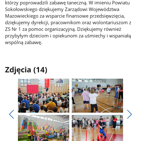
którzy poprowadzili zabawę taneczną. W imieniu Powiatu
Sokołowskiego dziękujemy Zarządowi Województwa
Mazowieckiego za wsparcie finansowe przedsięwzięcia,
dziękujemy dyrekcji, pracownikom oraz wolontariuszom z
ZS Nr 1 za pomoc organizacyjną. Dziękujemy również
przybyłym dzieciom i opiekunom za uśmiechy i wspaniałą
wspólną zabawę.
Zdjęcia (14)
Pokaż
Pokaż
zdjęcie
zdjęcie
Pokaż
Poka
1
2
poprzednie
nest
z
z
zdjęcia
zdjęc