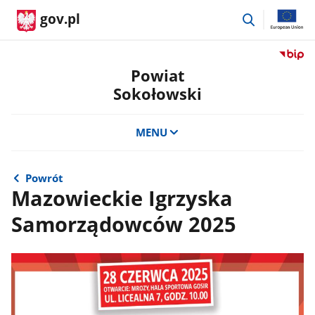
przejdź
gov.pl
do
wyszukiwar
Przejdź
do
Powiat
serwis
Sokołowski
Biulety
Informa
Publicz
MENU
Powiat
Sokoło
Powrót
Mazowieckie Igrzyska
Samorządowców 2025