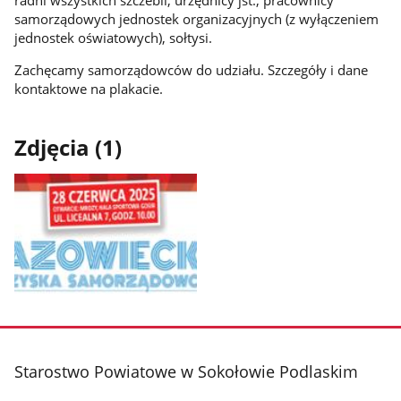
radni wszystkich szczebli, urzędnicy jst., pracownicy
samorządowych jednostek organizacyjnych (z wyłączeniem
jednostek oświatowych), sołtysi.
Zachęcamy samorządowców do udziału. Szczegóły i dane
kontaktowe na plakacie.
Zdjęcia (1)
Pokaż
zdjęcie
1
z
stopka
Starostwo Powiatowe w Sokołowie Podlaskim
galerii.