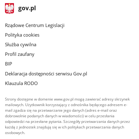
stopka
Strona
gov.pl
gov.pl
główna
Rządowe Centrum Legislacji
Polityka cookies
Służba cywilna
Profil zaufany
BIP
Deklaracja dostępności serwisu Gov.pl
Klauzula RODO
Strony dostępne w domenie www.gov.pl mogą zawierać adresy skrzynek
mailowych. Użytkownik korzystający z odnośnika będącego adresem e-
mail zgadza się na przetwarzanie jego danych (adres e-mail oraz
dobrowolnie podanych danych w wiadomości) w celu przesłania
odpowiedzi na przesłane pytania. Szczegóły przetwarzania danych przez
każdą z jednostek znajdują się w ich politykach przetwarzania danych
osobowych.