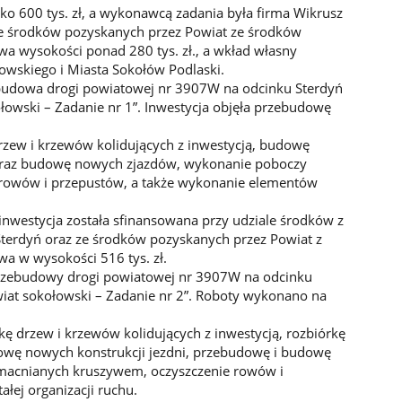
ko 600 tys. zł, a wykonawcą zadania była firma Wikrusz
 ze środków pozyskanych przez Powiat ze środków
a wysokości ponad 280 tys. zł., a wkład własny
owskiego i Miasta Sokołów Podlaski.
udowa drogi powiatowej nr 3907W na odcinku Sterdyń
ołowski – Zadanie nr 1”. Inwestycja objęła przebudowę
rzew i krzewów kolidujących z inwestycją, budowę
 oraz budowę nowych zjazdów, wykonanie poboczy
rowów i przepustów, a także wykonanie elementów
 inwestycja została sfinansowana przy udziale środków z
terdyń oraz ze środków pozyskanych przez Powiat z
a w wysokości 516 tys. zł.
„Przebudowy drogi powiatowej nr 3907W na odcinku
wiat sokołowski – Zadanie nr 2”. Roboty wykonano na
kę drzew i krzewów kolidujących z inwestycją, rozbiórkę
wę nowych konstrukcji jezdni, przebudowę i budowę
acnianych kruszywem, oczyszczenie rowów i
łej organizacji ruchu.