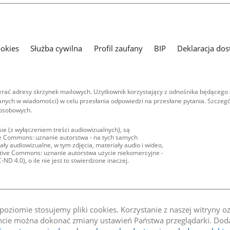
ookies
Służba cywilna
Profil zaufany
BIP
Deklaracja dos
ać adresy skrzynek mailowych. Użytkownik korzystający z odnośnika będącego 
nych w wiadomości) w celu przesłania odpowiedzi na przesłane pytania. Szczegó
 osobowych.
ie (z wyłączeniem treści audiowizualnych), są
ive Commons: uznanie autorstwa - na tych samych
ły audiowizualne, w tym zdjęcia, materiały audio i wideo,
eative Commons: uznanie autorstwa użycie niekomercyjne -
D 4.0), o ile nie jest to stwierdzone inaczej.
oziomie stosujemy pliki cookies. Korzystanie z naszej witryny 
e można dokonać zmiany ustawień Państwa przeglądarki. Dodat