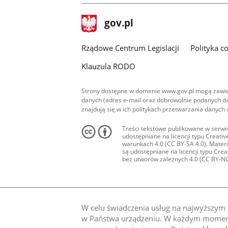
stopka
Strona
gov.pl
gov.pl
główna
Rządowe Centrum Legislacji
Polityka c
Klauzula RODO
Strony dostępne w domenie www.gov.pl mogą zawier
danych (adres e-mail oraz dobrowolnie podanych da
znajdują się w ich politykach przetwarzania danych
Treści tekstowe publikowane w serwis
udostępniane na licencji typu Creat
warunkach 4.0 (CC BY-SA 4.0). Materia
są udostępniane na licencji typu Cr
bez utworów zależnych 4.0 (CC BY-NC-N
W celu świadczenia usług na najwyższym p
w Państwa urządzeniu. W każdym momenci