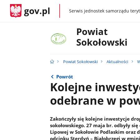
gov.pl
Serwis jednostek samorządu teryt
gov.pl
Powiat
Sokołowski
Powiat Sokołowski
Aktualności
W
Powrót
Kolejne inwesty
odebrane w pow
Zakończyły się kolejne inwestycje dr
sokołowskiego. 27 maja br. odbyły si
Lipowej w Sokołowie Podlaskim oraz
odcinku Sterdyń – Białobrzegi w gmin