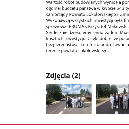
Wartość robót budowlanych wyniosła pon
ogólnej budżetu państwa w kwocie 543 tys.
samorządy Powiatu Sokołowskiego i Gmin
Wykonawcą wszystkich inwestycji była fir
sprawował PROMAK Krzysztof Makowski.
Serdecznie dziękujemy samorządom Miast
kosztach inwestycji. Dzięki dobrej współ
bezpieczeństwa i komfortu podróżowania
terenie powiatu sokołowskiego.
Zdjęcia (2)
Pokaż
Pokaż
zdjęcie
zdjęcie
1
2