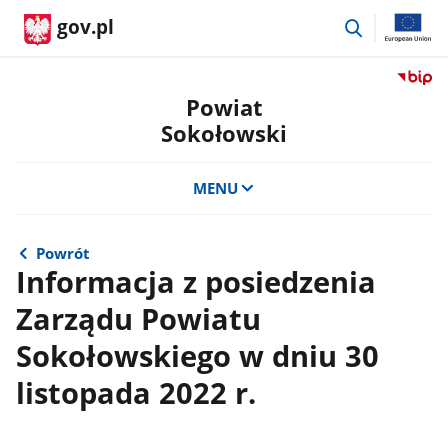
przejdź
gov.pl
do
wyszukiwar
Przejdź
do
Powiat
serwis
Sokołowski
Biulety
Informa
Publicz
MENU
Powiat
Sokoło
Powrót
Informacja z posiedzenia
Zarządu Powiatu
Sokołowskiego w dniu 30
listopada 2022 r.