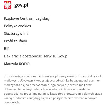
stopka
Strona
gov.pl
gov.pl
główna
Rządowe Centrum Legislacji
Polityka cookies
Służba cywilna
Profil zaufany
BIP
Deklaracja dostępności serwisu Gov.pl
Klauzula RODO
Strony dostępne w domenie www.gov.pl mogą zawierać adresy skrzynek
mailowych. Użytkownik korzystający z odnośnika będącego adresem e-
mail zgadza się na przetwarzanie jego danych (adres e-mail oraz
dobrowolnie podanych danych w wiadomości) w celu przesłania
odpowiedzi na przesłane pytania. Szczegóły przetwarzania danych przez
każdą z jednostek znajdują się w ich politykach przetwarzania danych
osobowych.