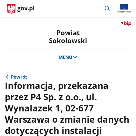
przejdź
gov.pl
do
wyszukiwar
Przejdź
do
Powiat
serwis
Sokołowski
Biulety
Informa
Publicz
MENU
Powiat
Sokoło
Powrót
Informacja, przekazana
przez P4 Sp. z o.o., ul.
Wynalazek 1, 02-677
Warszawa o zmianie danych
dotyczących instalacji