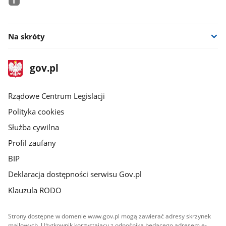
facebook
Na skróty
stopka
Strona
gov.pl
gov.pl
główna
Rządowe Centrum Legislacji
Polityka cookies
Służba cywilna
Profil zaufany
BIP
Deklaracja dostępności serwisu Gov.pl
Klauzula RODO
Strony dostępne w domenie www.gov.pl mogą zawierać adresy skrzynek
mailowych. Użytkownik korzystający z odnośnika będącego adresem e-