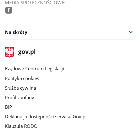
MEDIA SPOŁECZNOŚCIOWE:
facebook
Na skróty
stopka
Strona
gov.pl
gov.pl
główna
Rządowe Centrum Legislacji
Polityka cookies
Służba cywilna
Profil zaufany
BIP
Deklaracja dostępności serwisu Gov.pl
Klauzula RODO