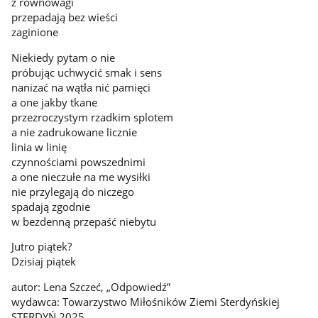
z równowagi
przepadają bez wieści
zaginione
Niekiedy pytam o nie
próbując uchwycić smak i sens
nanizać na wątła nić pamięci
a one jakby tkane
przezroczystym rzadkim splotem
a nie zadrukowane licznie
linia w linię
czynnościami powszednimi
a one nieczułe na me wysiłki
nie przylegają do niczego
spadają zgodnie
w bezdenną przepaść niebytu
Jutro piątek?
Dzisiaj piątek
autor: Lena Szczeć, „Odpowiedź”
wydawca: Towarzystwo Miłośników Ziemi Sterdyńskiej
STERDYŃ 2025