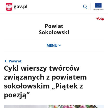
przejdź
gov.pl
do
wyszukiwar
Przejdź
do
Powiat
serwis
Sokołowski
Biulety
Informa
Publicz
MENU
Powiat
Sokoło
Powrót
Cykl wierszy twórców
związanych z powiatem
sokołowskim „Piątek z
poezją”