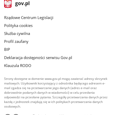
stopka
Strona
gov.pl
gov.pl
główna
Rządowe Centrum Legislacji
Polityka cookies
Służba cywilna
Profil zaufany
BIP
Deklaracja dostępności serwisu Gov.pl
Klauzula RODO
Strony dostępne w domenie www.gov.pl mogą zawierać adresy skrzynek
mailowych. Użytkownik korzystający z odnośnika będącego adresem e-
mail zgadza się na przetwarzanie jego danych (adres e-mail oraz
dobrowolnie podanych danych w wiadomości) w celu przesłania
odpowiedzi na przesłane pytania. Szczegóły przetwarzania danych przez
każdą z jednostek znajdują się w ich politykach przetwarzania danych
osobowych.