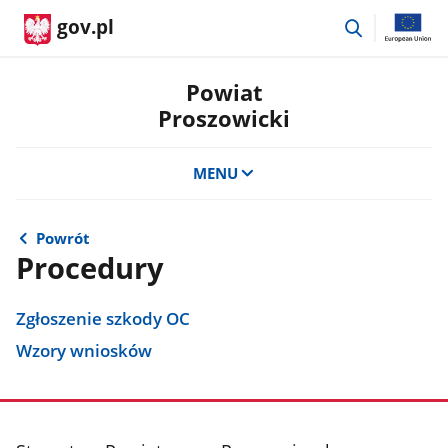
przejdź
gov.pl
do
wyszukiwar
Powiat
Proszowicki
MENU
Powrót
Procedury
Zgłoszenie szkody OC
Wzory wniosków