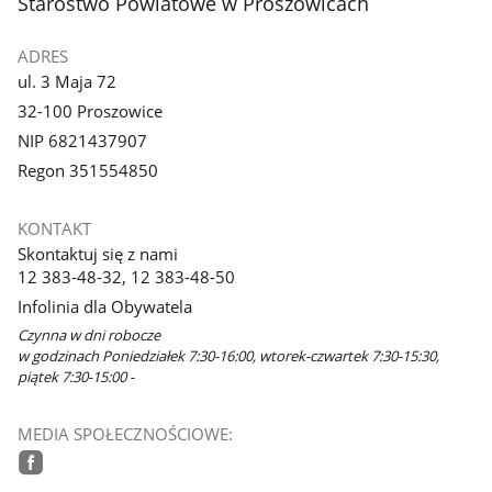
stopka
Starostwo Powiatowe w Proszowicach
ADRES
ul. 3 Maja 72
32-100 Proszowice
NIP 6821437907
Regon 351554850
KONTAKT
Skontaktuj się z nami
12 383-48-32, 12 383-48-50
Infolinia dla Obywatela
Czynna w dni robocze
w godzinach Poniedziałek 7:30-16:00, wtorek-czwartek 7:30-15:30,
piątek 7:30-15:00 -
MEDIA SPOŁECZNOŚCIOWE:
facebook