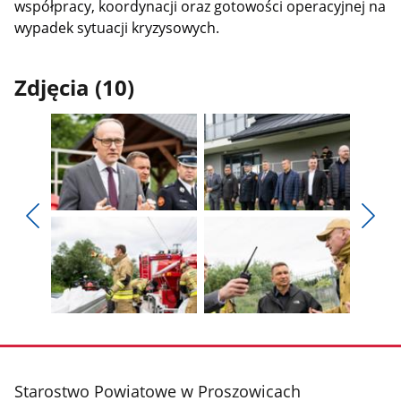
współpracy, koordynacji oraz gotowości operacyjnej na
wypadek sytuacji kryzysowych.
Zdjęcia (10)
Pokaż
Pokaż
zdjęcie
zdjęcie
Pokaż
Poka
1
2
poprzednie
nest
z
z
zdjęcia
zdjęc
galerii.
galerii.
Pokaż
Pokaż
zdjęcie
zdjęcie
3
4
z
z
stopka
Starostwo Powiatowe w Proszowicach
galerii.
galerii.