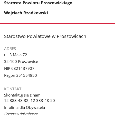
Starosta Powiatu Proszowickiego
Wojciech Rzadkowski
stopka
Starostwo Powiatowe w Proszowicach
ADRES
ul. 3 Maja 72
32-100 Proszowice
NIP 6821437907
Regon 351554850
KONTAKT
Skontaktuj się z nami
12 383-48-32, 12 383-48-50
Infolinia dla Obywatela
Czynna w dni robocze