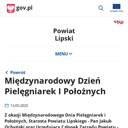
przejdź
gov.pl
do
wyszukiwar
Przejdź
do
Powiat
serwis
Lipski
Biulety
Informa
Publicz
MENU
Powiat
Lipski
Powrót
Międzynarodowy Dzień
Pielęgniarek I Położnych
13.05.2025
Z okazji Międzynarodowego Dnia Pielęgniarek i
Położnych, Starosta Powiatu Lipskiego - Pan Jakub
Ochyński oraz Urzędujący Członek Zarządu Powiatu -