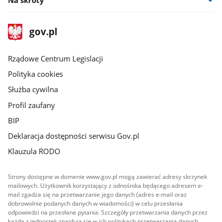
stopka
Strona
gov.pl
gov.pl
główna
Rządowe Centrum Legislacji
Polityka cookies
Służba cywilna
Profil zaufany
BIP
Deklaracja dostępności serwisu Gov.pl
Klauzula RODO
Strony dostępne w domenie www.gov.pl mogą zawierać adresy skrzynek
mailowych. Użytkownik korzystający z odnośnika będącego adresem e-
mail zgadza się na przetwarzanie jego danych (adres e-mail oraz
dobrowolnie podanych danych w wiadomości) w celu przesłania
odpowiedzi na przesłane pytania. Szczegóły przetwarzania danych przez
każdą z jednostek znajdują się w ich politykach przetwarzania danych