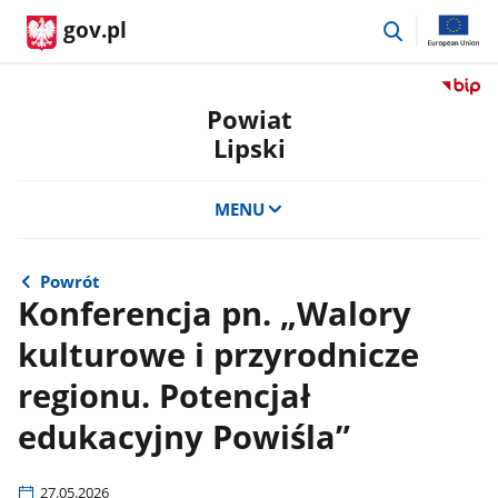
przejdź
gov.pl
do
wyszukiwar
Przejdź
do
Powiat
serwis
Lipski
Biulety
Informa
Publicz
MENU
Powiat
Lipski
Powrót
Konferencja pn. „Walory
kulturowe i przyrodnicze
regionu. Potencjał
edukacyjny Powiśla”
27.05.2026