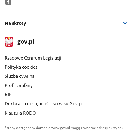
facebook
Na skróty
stopka
Strona
gov.pl
gov.pl
główna
Rządowe Centrum Legislacji
Polityka cookies
Służba cywilna
Profil zaufany
BIP
Deklaracja dostępności serwisu Gov.pl
Klauzula RODO
Strony dostępne w domenie www.gov.pl mogą zawierać adresy skrzynek