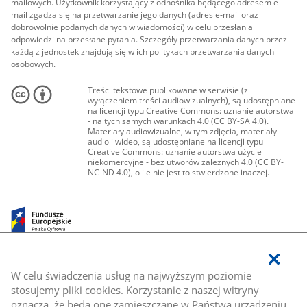
mailowych. Użytkownik korzystający z odnośnika będącego adresem e-
mail zgadza się na przetwarzanie jego danych (adres e-mail oraz
dobrowolnie podanych danych w wiadomości) w celu przesłania
odpowiedzi na przesłane pytania. Szczegóły przetwarzania danych przez
każdą z jednostek znajdują się w ich politykach przetwarzania danych
osobowych.
Treści tekstowe publikowane w serwisie (z
wyłączeniem treści audiowizualnych), są udostępniane
na licencji typu Creative Commons: uznanie autorstwa
- na tych samych warunkach 4.0 (CC BY-SA 4.0).
Materiały audiowizualne, w tym zdjęcia, materiały
audio i wideo, są udostępniane na licencji typu
Creative Commons: uznanie autorstwa użycie
niekomercyjne - bez utworów zależnych 4.0 (CC BY-
NC-ND 4.0), o ile nie jest to stwierdzone inaczej.
W celu świadczenia usług na najwyższym poziomie
stosujemy pliki cookies. Korzystanie z naszej witryny
oznacza, że będą one zamieszczane w Państwa urządzeniu.