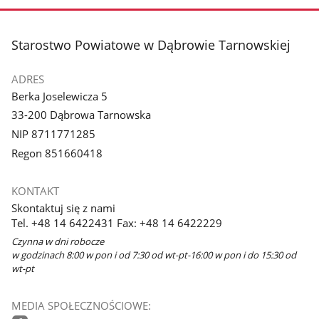
stopka
Starostwo Powiatowe w Dąbrowie Tarnowskiej
ADRES
Berka Joselewicza 5
33-200 Dąbrowa Tarnowska
NIP 8711771285
Regon 851660418
KONTAKT
Skontaktuj się z nami
Tel. +48 14 6422431 Fax: +48 14 6422229
Czynna w dni robocze
w godzinach 8:00 w pon i od 7:30 od wt-pt-16:00 w pon i do 15:30 od
wt-pt
MEDIA SPOŁECZNOŚCIOWE: